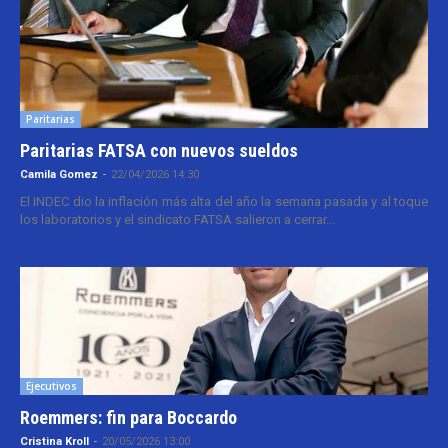
Paritarias
Paritarias FATSA con nuevos sueldos
Camila Gomez
-
22/04/2026 14:30
El INDEC dio la inflación más alta del año la semana pasada y al toque
los laboratorios y el sindicato FATSA salieron a cerrar...
Ejecutivos
Roemmers: fin para Boccardo
Cristina Kroll
-
20/05/2026 13:00