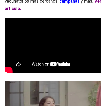
vacunatorios más cercanos,
campañas
y más.
Ver
artículo.