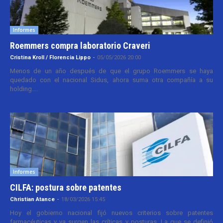
Informes
Roemmers compra laboratorio Craveri
Cristina Kroll / Florencia Lippo
-
05/05/2026 20:00
Menos de un año después de que el grupo Roemmers se haya
quedado con el nacional Sidus, ahora suma otra compañía a su
holding....
Informes
CILFA: postura sobre patentes
Christian Atance
-
18/03/2026 15:45
Hoy el gobierno nacional fijó nuevos criterios sobre patentes
farmacéuticas y ya surgen las críticas y posturas. La que se definió