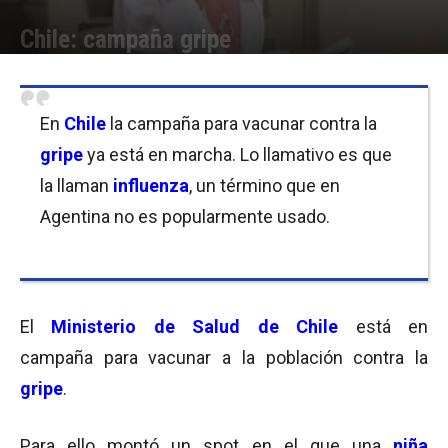
Chile: campaña gripe
Por
Equipo de Redacción
-
21/03/2016 16:00
En
Chile
la campaña para vacunar contra la
gripe
ya está en marcha. Lo llamativo es que
la llaman
influenza
, un término que en
Agentina no es popularmente usado.
El
Ministerio de Salud de Chile
está en
campaña para vacunar a la población contra la
gripe
.
Para ello montó un spot en el que una
niña