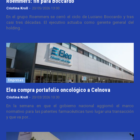
Roemmers: fin para Boccardo
Cristina Kroll
-
20/05/2026 13:00
En el grupo Roemmers se cerró el ciclo de Luciano Boccardo y tras
casi tres décadas. El ejecutivo actuaba como gerente general del
holding...
Empresas
Elea compra portafolio oncológico a Celnova
Cristina Kroll
-
20/03/2026 10:30
En la semana en que el gobierno nacional aggiornó el marco
normativo para las patentes farmacéuticas tuvo lugar una transacción
y que va por...