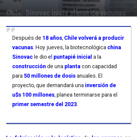
Chile: Sinovac inicia planta de vacunas
Por
Christian Atance
-
12/05/2022 19:00
Después de
18 años
,
Chile volverá a producir
vacunas
. Hoy jueves, la biotecnológica
china
Sinovac
le dio e
l
puntapié inicial
a la
construcción
de una
planta
con capacidad
para
50 millones de dosis
anuales. El
proyecto, que demandará una
inversión de
u$s 100 millones
, planea terminarse para el
primer semestre del 2023
.