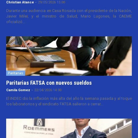
Christian Atance
-
29/05/2026 15:00
Durante una audiencia en Casa Rosada con el presidente de la Nación,
Javier Milei, y el ministro de Salud, Mario Lugones, la CAEME
oficializó...
Paritarias
Paritarias FATSA con nuevos sueldos
Camila Gomez
-
22/04/2026 14:30
El INDEC dio la inflación más alta del año la semana pasada y al toque
los laboratorios y el sindicato FATSA salieron a cerrar...