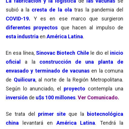
La fabricación y la logística
de
las vacunas
se
subió a la
cresta de la ola
tras la pandemia del
COVID-19.
Y es en ese marco que surgieron
diferentes proyectos
que hacen al impulso de
esta industria
en
América Latina
.
En esa línea,
Sinovac Biotech Chile
le dio el
inicio
oficial
a la
construcción de una planta de
envasado y terminado de vacunas
en la comuna
de
Quilicura
, al norte de la Región Metropolitana.
Según lo anunciado, el
p
r
oyecto
contempla una
inversión
de
u$s 100 millones
.
Ver Comunicado.
Se trata del
primer site
que la
biotecnológica
china
levantará en
América Latina
. Tendrá la