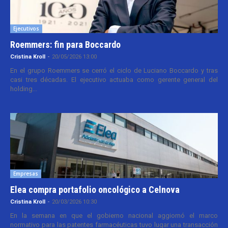
Ejecutivos
Roemmers: fin para Boccardo
Cristina Kroll
-
20/05/2026 13:00
En el grupo Roemmers se cerró el ciclo de Luciano Boccardo y tras
casi tres décadas. El ejecutivo actuaba como gerente general del
holding...
Empresas
Elea compra portafolio oncológico a Celnova
Cristina Kroll
-
20/03/2026 10:30
En la semana en que el gobierno nacional aggiornó el marco
normativo para las patentes farmacéuticas tuvo lugar una transacción