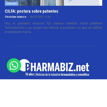
Informes
CILFA: postura sobre patentes
Christian Atance
-
18/03/2026 15:45
Hoy el gobierno nacional fijó nuevos criterios sobre patentes
farmacéuticas y ya surgen las críticas y posturas. La que se definió
prontamente fue la...
SOBRE NOSOTROS
Pharmabiz es un diario especializado en el quehacer