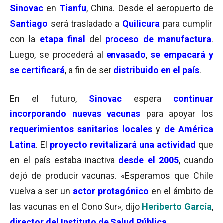
Sinovac
en
Tianfu
, China. Desde el aeropuerto de
Santiag
o
será trasladado a
Quilicura
para cumplir
con la
etapa final
del
proceso de manufactura
.
Luego, se procederá al
envasado
,
se empacará y
se certificará
, a fin de ser
distribuido en el país
.
En el futuro,
Sinovac
espera
continuar
incorporando nuevas vacunas
para apoyar los
requerimientos sanitarios locales
y
de América
Latina
. El
p
royecto
revitalizará una actividad
que
en el país estaba inactiva
d
esde el 2005
, cuando
dejó de producir vacunas. «Esperamos que Chile
vuelva a ser un
actor protagónico
en el ámbito de
las vacunas en el Cono Sur», dijo
Heriberto García
,
director del Instituto de Salud Pública
.