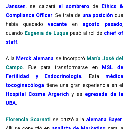
Janssen
, se calzará
el sombrero
de
Ethics &
Compliance Officer
. Se trata de
una posición
que
había quedado
vacante
en
agosto pasado
,
cuando
Eugenia de Luque
pasó al rol de
chief of
staff
.
A la
Merck alemana
se incorporó
María José del
Campo
. Fue para transformarse en
MSL de
Fertilidad y Endocrinología
. Esta
médica
tocoginecóloga
tiene una gran experiencia en el
Hospital
Cosme Argerich
y es
egresada de la
UBA
.
Florencia Scarnati
se cruzó a la
alemana Bayer
.
Allí se convirtió en
analista de Marketing
para la