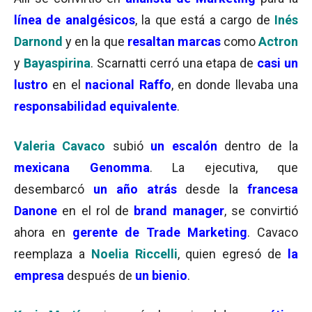
línea de analgésicos
, la que está a cargo de
Inés
Darnond
y en la que
resaltan marcas
como
Actron
y
Bayaspirina
. Scarnatti cerró una etapa de
casi un
lustro
en el
nacional Raffo
, en donde llevaba una
responsabilidad equivalente
.
Valeria Cavaco
subió
un escalón
dentro de la
mexicana Genomma
. La ejecutiva, que
desembarcó
u
n año atrás
desde la
francesa
Danone
en el rol de
brand manager
, se convirtió
ahora en
gerente de Trade Marketing
. Cavaco
reemplaza a
Noelia Riccelli
, quien egresó de
la
empresa
después de
un bienio
.