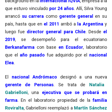
background en la
internacional IQVIA
, empresa a la
que estuvo vinculado
por 24 años
. Allí, Silva Young
arrancó
su carrera
como
gerente general
en su
país, hasta que en
el 2011
arribó a
la Argentina
y
luego fue
director general para Chile
. Desde
el
2019
, se desempeñó para el ecuatoriano
Berkanafarma
con base
en Ecuador
, laboratorio
que el
año pasado
fue adquirido por el
nacional
Elea
.
El
nacional Andrómaco
designó a una nueva
gerente de Personas
. Se trata de
Natalia
Gabrielloni
, una
ejecutiva que se probará en
farma
. En el laboratorio propiedad de la
familia
Roviralta
, Gabrielloni reemplazó a
Martín Sánchez