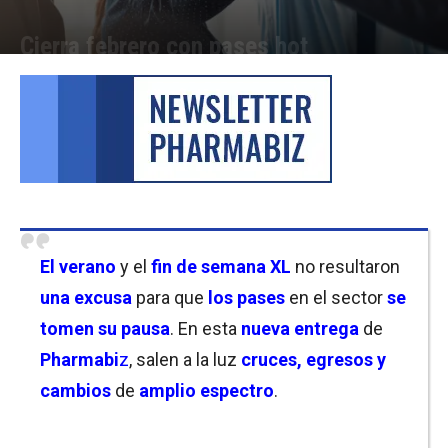
Cierra febrero con pases hot
Por
Laura Ponasso
-
23/02/2023 18:15
El verano
y el
fin de semana XL
no resultaron
una excusa
para que
los pases
en el sector
se
tomen su pausa
. En esta
nueva entrega
de
Pharmabi
z
, salen a la luz
cruces, egresos y
cambios
de
amplio espectro
.