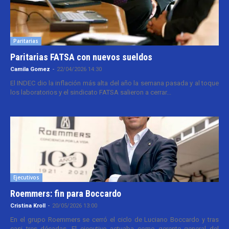
Paritarias
Paritarias FATSA con nuevos sueldos
Camila Gomez
-
22/04/2026 14:30
El INDEC dio la inflación más alta del año la semana pasada y al toque
los laboratorios y el sindicato FATSA salieron a cerrar...
Ejecutivos
Roemmers: fin para Boccardo
Cristina Kroll
-
20/05/2026 13:00
En el grupo Roemmers se cerró el ciclo de Luciano Boccardo y tras
casi tres décadas. El ejecutivo actuaba como gerente general del