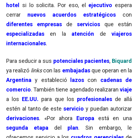
hotel
si lo solicita. Por eso, el
ejecutivo
espera
cerrar
nuevos acuerdos estratégicos
con
diferentes empresas
de
servicios
que están
especializadas
en la
atención
de
viajeros
internacionales
.
Para seducir a sus
potenciales pacientes
,
Biquard
ya realizó
links
con las
embajadas
que operan en la
Argentina
y estableció
lazos
con
cadenas de
comercio
. También tiene agendado realizaran
viaje
a los
EE.UU.
para que los
profesionales
de allá
estén al tanto de este
servicio
y puedan autorizar
derivaciones
. «Por ahora
Europa
está en una
segunda etapa
del
plan
. Sin embargo, le
ofrecemos servicio a los
cuadros gerenciales
de