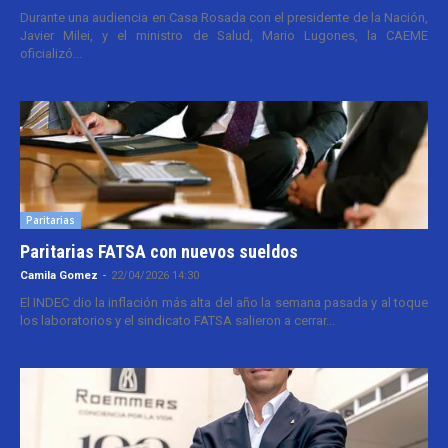
Durante una audiencia en Casa Rosada con el presidente de la Nación,
Javier Milei, y el ministro de Salud, Mario Lugones, la CAEME
oficializó...
Paritarias
Paritarias FATSA con nuevos sueldos
Camila Gomez
-
22/04/2026 14:30
El INDEC dio la inflación más alta del año la semana pasada y al toque
los laboratorios y el sindicato FATSA salieron a cerrar...