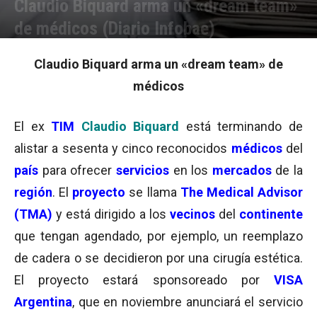
Claudio Biquard arma un «dream team»
de médicos (Diario Infobae)
Por
Equipo de Redacción
-
23/09/2003 14:32
Claudio Biquard arma un «dream team» de
médicos
El ex
TIM
Claudio Biquard
está terminando de
alistar a sesenta y cinco reconocidos
médicos
del
país
para ofrecer
servicios
en los
mercados
de la
región
. El
proyecto
se llama
The Medical Advisor
(TMA)
y está dirigido a los
vecinos
del
continente
que tengan agendado, por ejemplo, un reemplazo
de cadera o se decidieron por una cirugía estética.
El proyecto estará sponsoreado por
VISA
Argentina
, que en noviembre anunciará el servicio