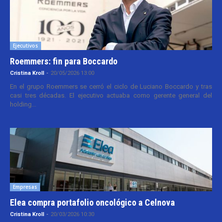
Ejecutivos
Roemmers: fin para Boccardo
Cristina Kroll
-
20/05/2026 13:00
En el grupo Roemmers se cerró el ciclo de Luciano Boccardo y tras
casi tres décadas. El ejecutivo actuaba como gerente general del
holding...
Empresas
Elea compra portafolio oncológico a Celnova
Cristina Kroll
-
20/03/2026 10:30