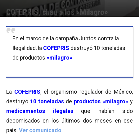
COFEPRIS, chau a los «Milagro»
Por
Cristina Kroll
-
15/09/2015 09:00
En el marco de la campaña Juntos contra la
Ilegalidad, la
COFEPRIS
destruyó 10 toneladas
de productos
«milagro»
La
COFEPRIS
, el organismo regulador de México,
destruyó
10 toneladas
de
productos «milagro»
y
medicamentos ilegales
que habían sido
decomisados en los últimos dos meses en ese
país.
Ver comunicado
.