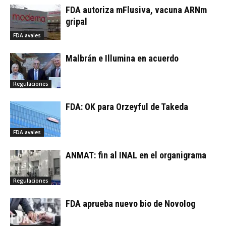
FDA autoriza mFlusiva, vacuna ARNm
gripal
FDA avales
Malbrán e Illumina en acuerdo
Regulaciones
FDA: OK para Orzeyful de Takeda
FDA avales
ANMAT: fin al INAL en el organigrama
Regulaciones
FDA aprueba nuevo bio de Novolog