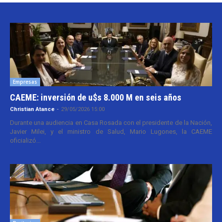
Empresas
CAEME: inversión de u$s 8.000 M en seis años
Christian Atance
-
29/05/2026 15:00
Durante una audiencia en Casa Rosada con el presidente de la Nación,
Javier Milei, y el ministro de Salud, Mario Lugones, la CAEME
oficializó...