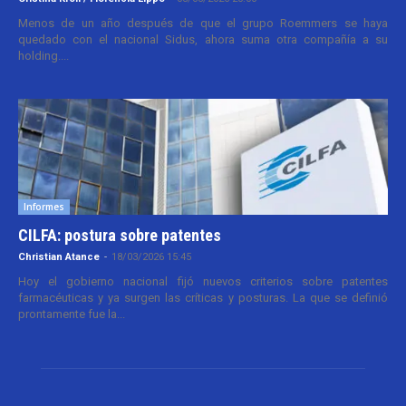
Menos de un año después de que el grupo Roemmers se haya
quedado con el nacional Sidus, ahora suma otra compañía a su
holding....
Informes
CILFA: postura sobre patentes
Christian Atance
-
18/03/2026 15:45
Hoy el gobierno nacional fijó nuevos criterios sobre patentes
farmacéuticas y ya surgen las críticas y posturas. La que se definió
prontamente fue la...