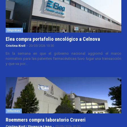
Empresas
Elea compra portafolio oncológico a Celnova
Cristina Kroll
-
20/03/2026 10:30
En la semana en que el gobierno nacional aggiornó el marco
normativo para las patentes farmacéuticas tuvo lugar una transacción
y que va por...
Informes
Roemmers compra laboratorio Craveri
Cristina Kroll / Florencia Lippo
-
05/05/2026 20:00