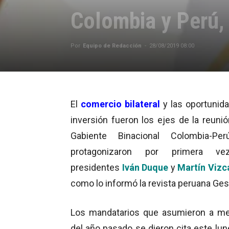
Colombia y Perú,
Por
Equipo de Redacción
-
28/08/2019 08:00
El
comercio bilateral
y las oportunid
inversión fueron los ejes de la reunió
Gabiente Binacional Colombia-Pe
protagonizaron por primera ve
presidentes
Iván Duque
y
Martín Vizc
como lo informó la revista peruana Ges
Los mandatarios que asumieron a m
del año pasado se dieron cita este lun