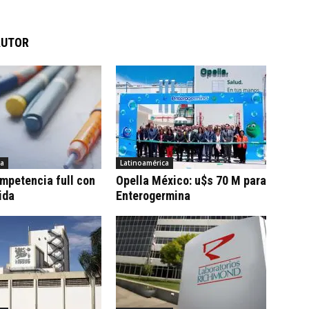
AUTOR
ca
Latinoamérica
ompetencia full con
Opella México: u$s 70 M para
ida
Enterogermina