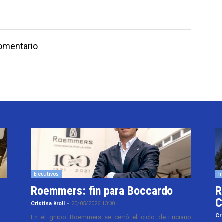
comentario
Ejecutivos
I
Roemmers: fin para Boccardo
R
C
Cristina Kroll
-
20/05/2026 13:00
Cr
En el grupo Roemmers se cerró el ciclo de Luciano