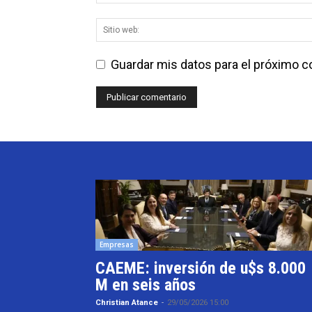
Guardar mis datos para el próximo 
Empresas
CAEME: inversión de u$s 8.000
M en seis años
Christian Atance
-
29/05/2026 15:00