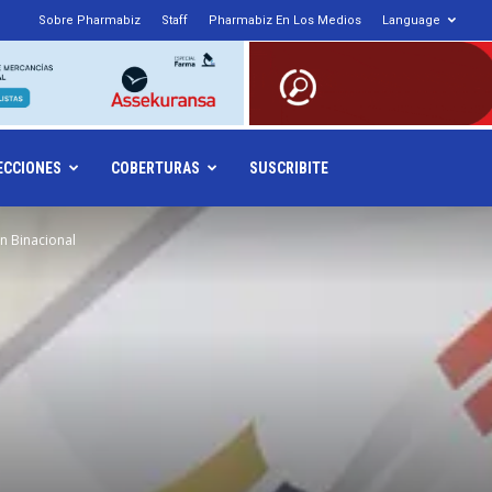
Sobre Pharmabiz
Staff
Pharmabiz En Los Medios
Language
armabiz.NET
ECCIONES
COBERTURAS
SUSCRIBITE
n Binacional