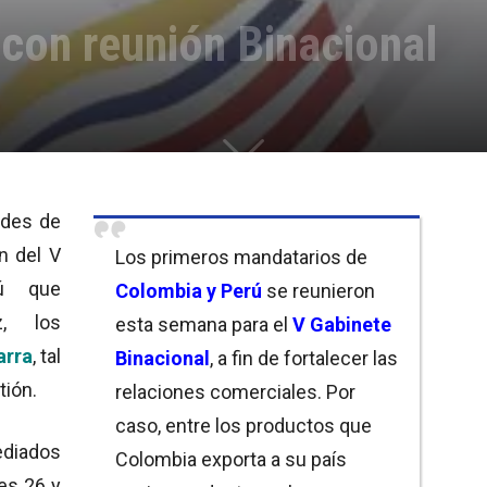
 con reunión Binacional
ades de
n del V
Los primeros mandatarios de
rú que
Colombia y Perú
se reunieron
z, los
esta semana para el
V Gabinete
arra
, tal
Binacional
, a fin de fortalecer las
tión.
relaciones comerciales. Por
caso, entre los productos que
ediados
Colombia exporta a su país
es 26 y