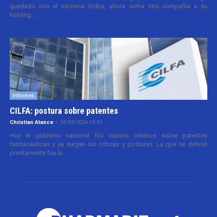
quedado con el nacional Sidus, ahora suma otra compañía a su
holding....
Informes
CILFA: postura sobre patentes
Christian Atance
-
18/03/2026 15:45
Hoy el gobierno nacional fijó nuevos criterios sobre patentes
farmacéuticas y ya surgen las críticas y posturas. La que se definió
prontamente fue la...