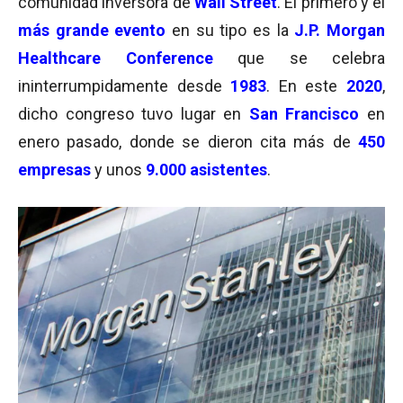
comunidad inversora de
Wall Street
. El primero y el
más grande evento
en su tipo es la
J.P. Morgan
Healthcare Conference
que se celebra
ininterrumpidamente desde
1983
. En este
2020
,
dicho congreso tuvo lugar en
San Francisco
en
enero pasado, donde se dieron cita más de
450
empresas
y unos
9.000 asistentes
.