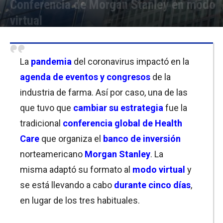
Conferencia de Morgan Stanley en modo
virtual
Por
Christian Atance
-
16/09/2020 09:30
La
pandemia
del coronavirus impactó en la
agenda de eventos y congresos
de la
industria de farma. Así por caso, una de las
que tuvo que
cambiar su estrategia
fue la
tradicional
conferencia global de Health
Care
que organiza el
banco de inversión
norteamericano
Morgan Stanley
. La
misma adaptó su formato al
modo virtual
y
se está llevando a cabo
durante
cinc
o días
,
en lugar de los tres habituales.