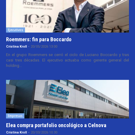
Ejecutivos
Roemmers: fin para Boccardo
Cristina Kroll
-
20/05/2026 13:00
En el grupo Roemmers se cerró el ciclo de Luciano Boccardo y tras
casi tres décadas. El ejecutivo actuaba como gerente general del
holding...
Empresas
Elea compra portafolio oncológico a Celnova
Cristina Kroll
-
20/03/2026 10:30