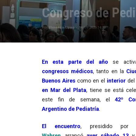
Congreso de Pedi
Por
Florencia Lippo
-
14/09/2025 14:30
En esta parte del año
se acti
congresos médicos
, tanto en la
Ciu
Buenos Aires
como en el
interior
del 
en Mar del Plata
, tiene se está cel
este fin de semana, el
42º Co
Argentino de Pediatría
.
El
encuentro
, presidido po
Wahren
, arrancó
ayer sábado 13