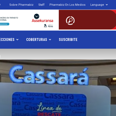
9
Sobre Pharmabiz
Staff
Pharmabiz En Los Medios
Language
armabiz.NET
ECCIONES
COBERTURAS
SUSCRIBITE
l