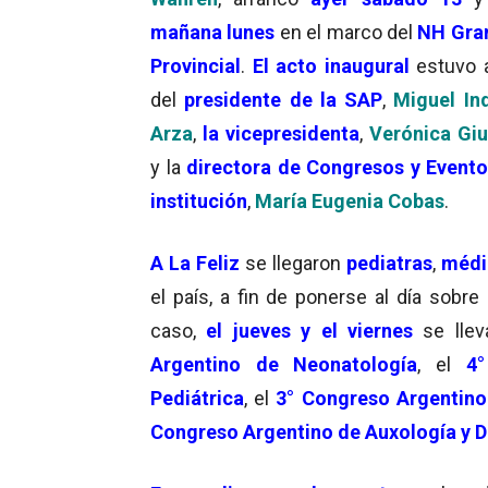
mañana lunes
en el marco del
NH Gra
Provincial
.
El acto inaugural
estuvo 
del
presidente de la SAP
,
Miguel In
Arza
,
la vicepresidenta
,
Verónica Giu
y la
directora de Congresos y Evento
institución
,
María Eugenia Cobas
.
A La Feliz
se llegaron
pediatras
,
médi
el país, a fin de ponerse al día sobre 
caso,
el jueves y el viernes
se lle
Argentino de Neonatología
, el
4° 
Pediátrica
, el
3° Congreso Argentino 
Congreso Argentino de Auxología y D