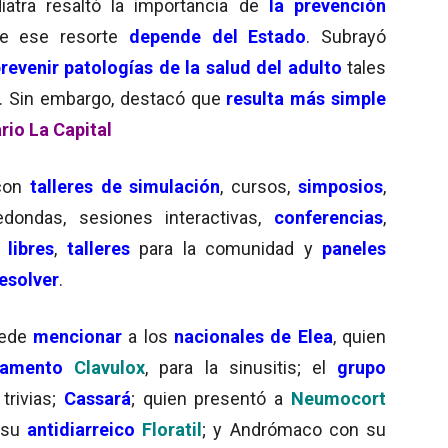
diatra resaltó la importancia de
la prevención
ue ese resorte
depende del Estado
. Subrayó
prevenir
patologías de la salud del adulto
tales
c. Sin embargo, destacó que
resulta más simple
rio La Capital
 con
talleres de simulación
, cursos,
simposios
,
dondas, sesiones interactivas,
conferencias
,
 libres
,
talleres
para la comunidad y
paneles
resolver
.
ede
mencionar
a los
nacionales de Elea
, quien
amento
Clavulox
, para la sinusitis; el
grupo
trivias;
Cassará
; quien presentó a
Neumocort
a su
antidiarreico
Floratil
; y Andrómaco con su