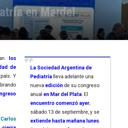
atría en Mardel
van
los
dad de
La
Sociedad Argentina de
país. Y
Pediatría
lleva adelante una
ebrando
nueva
edición
de su congreso
ngreso
anual
en Mar del Plata
. El
encuentro comenzó ayer
,
sábado 13 de septiembre, y se
r
Carlos
extiende hasta mañana lunes
.
y
cierra