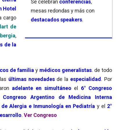
Se celebran
conferencias
,
n Hotel
mesas redondas y más con
a cargo
destacados speakers
.
dart de
bergia
,
s de la
cos de familia
y
médicos generalistas
. de todo
las
últimas
novedades
de la
especialidad
. Por
varon
adelante en simultáneo
el
6° Congreso
Congreso Argentino de Medicina Interna
de Alergia e Inmunología en Pediatría
y el
2°
esarrollo
.
Ver Congreso