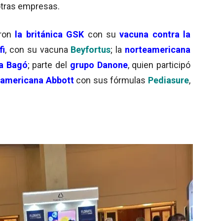
 otras empresas.
ron
la británica GSK
con su
vacuna contra la
fi
, con su vacuna
Beyfortus
; la
norteamericana
ia Bagó
; parte del
grupo Danone
, quien participó
eamericana Abbott
con sus fórmulas
Pediasure
,