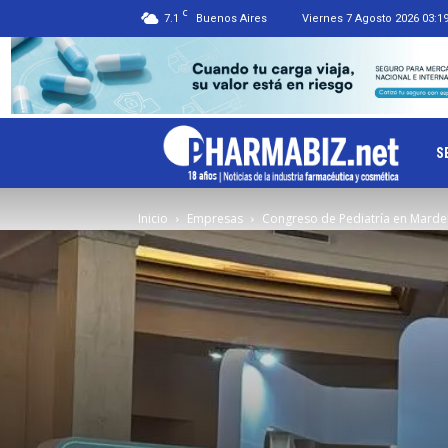
C
7.1
Buenos Aires
Viernes 7 Agosto 2026 03:1
Ph
S
Inicio
Empresas
Congreso de Pediatría en Marde