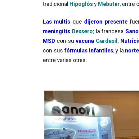
tradicional
Hipoglós
y
Mebutar
, entre
Las multis
que
dijeron presente
fue
meningitis
Bexsero
; la francesa
Sano
MSD
con su
vacuna
Gardasil
,
Nutric
con sus
fórmulas infantiles
, y la
nort
entre varias otras.