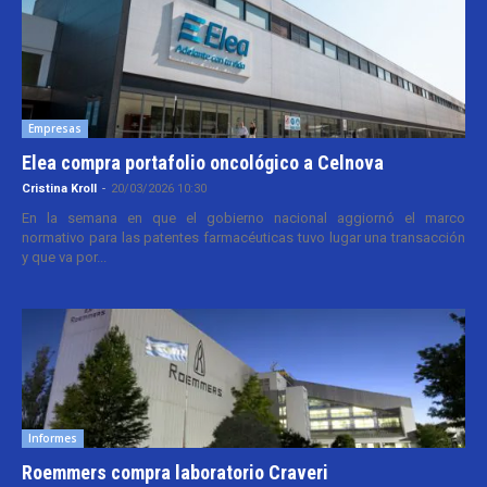
Empresas
Elea compra portafolio oncológico a Celnova
Cristina Kroll
-
20/03/2026 10:30
En la semana en que el gobierno nacional aggiornó el marco
normativo para las patentes farmacéuticas tuvo lugar una transacción
y que va por...
Informes
Roemmers compra laboratorio Craveri