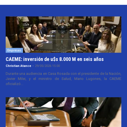
Empresas
CAEME: inversión de u$s 8.000 M en seis años
Christian Atance
-
29/05/2026 15:00
Durante una audiencia en Casa Rosada con el presidente de la Nación,
Javier Milei, y el ministro de Salud, Mario Lugones, la CAEME
oficializó...