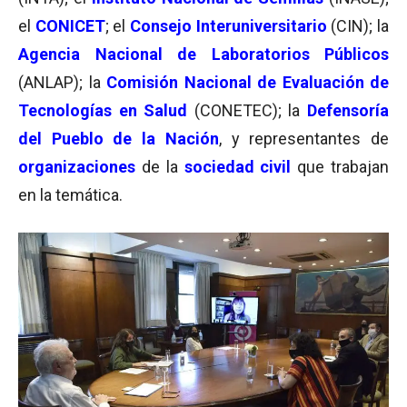
el
CONICET
; el
Consejo Interuniversitario
(CIN); la
Agencia Nacional de Laboratorios Públicos
(ANLAP); la
Comisión Nacional de Evaluación de
Tecnologías en Salud
(CONETEC); la
Defensoría
del Pueblo de la Nación
, y representantes de
organizaciones
de la
sociedad civil
que trabajan
en la temática.