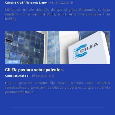
Cristina Kroll / Florencia Lippo
-
05/05/2026 20:00
Menos de un año después de que el grupo Roemmers se haya
quedado con el nacional Sidus, ahora suma otra compañía a su
holding....
Informes
CILFA: postura sobre patentes
Christian Atance
-
18/03/2026 15:45
Hoy el gobierno nacional fijó nuevos criterios sobre patentes
farmacéuticas y ya surgen las críticas y posturas. La que se definió
prontamente fue la...