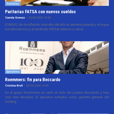
Paritarias
Paritarias FATSA con nuevos sueldos
Camila Gomez
-
22/04/2026 14:30
El INDEC dio la inflación más alta del año la semana pasada y al toque
los laboratorios y el sindicato FATSA salieron a cerrar...
Ejecutivos
Roemmers: fin para Boccardo
Cristina Kroll
-
20/05/2026 13:00
En el grupo Roemmers se cerró el ciclo de Luciano Boccardo y tras
casi tres décadas. El ejecutivo actuaba como gerente general del
holding...