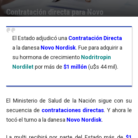
Contratación directa para Novo
Por
Equipo de Redacción
-
15/05/2018 12:15
El Estado adjudicó una
Contratación Directa
a la danesa
Novo Nordisk
. Fue para adquirir a
su hormona de crecimiento
Nodritropin
Nordilet
por más de
$1 millón
(u$s 44 mil).
El Ministerio de Salud de la Nación sigue con su
secuencia de
contrataciones directas
. Y ahora le
tocó el turno a la danesa
Novo Nordisk
.
La multi recibirá por parte del Estado más de
$1