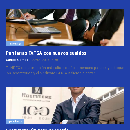
Paritarias
Paritarias FATSA con nuevos sueldos
Camila Gomez
-
22/04/2026 14:30
El INDEC dio la inflación más alta del año la semana pasada y al toque
los laboratorios y el sindicato FATSA salieron a cerrar...
Ejecutivos