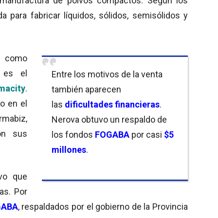
 manufactura de polvos compactos. Según los
a para fabricar líquidos, sólidos, semisólidos y
s como
 es el
Entre los motivos de la venta
macity
.
también aparecen
o en el
las
dificultades financieras
.
rmabiz,
Nerova obtuvo un respaldo de
on sus
los fondos
FOGABA
por casi
$5
millones
.
vo que
ras. Por
GABA
, respaldados por el gobierno de la Provincia