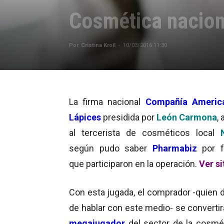
Cosmética nacion
Por
Cristina Kroll
-
10/03/2016 11:30
La firma nacional
Compañía Americ
Lápices
presidida por
León Carmona
, 
al tercerista de cosméticos local
según pudo saber
Pharmabiz
por 
que participaron en la operación.
Ver si
Con esta jugada, el comprador -quien d
de hablar con este medio- se convertir
megajugador
del sector de la cosmét