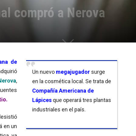
al compró a Nerova
ana de
adquirió
Un nuevo
megajugador
surge
Nerova
,
en la cosmética local. Se trata de
fuentes
Compañía Americana de
tio.
Lápices
que operará tres plantas
industriales en el país.
esistió
á en un
ica, ya