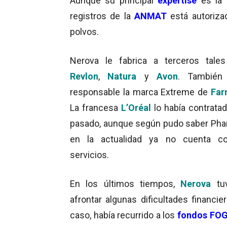
Aunque su principal
expertise
es la
registros de la
ANMAT
está autorizad
polvos.
Nerova le fabrica a terceros tale
Revlon
,
Natura
y
Avon
. También
responsable la marca Extreme de
Far
La francesa
L’Oréal
lo había contratad
pasado, aunque según pudo saber Pha
en la actualidad ya no cuenta c
servicios.
En los últimos tiempos,
Nerova
tu
afrontar algunas dificultades financie
caso, había recurrido a los
fondos FO