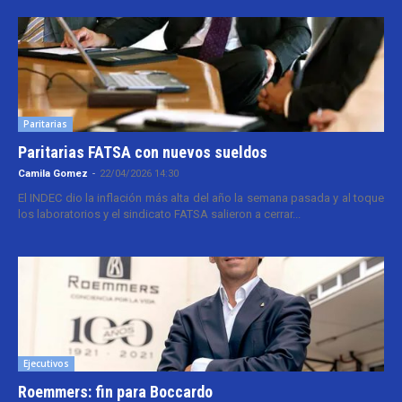
Paritarias
Paritarias FATSA con nuevos sueldos
Camila Gomez
-
22/04/2026 14:30
El INDEC dio la inflación más alta del año la semana pasada y al toque
los laboratorios y el sindicato FATSA salieron a cerrar...
Ejecutivos
Roemmers: fin para Boccardo