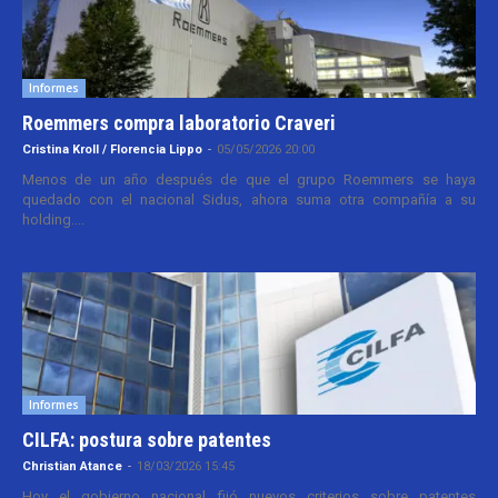
Informes
Roemmers compra laboratorio Craveri
Cristina Kroll / Florencia Lippo
-
05/05/2026 20:00
Menos de un año después de que el grupo Roemmers se haya
quedado con el nacional Sidus, ahora suma otra compañía a su
holding....
Informes
CILFA: postura sobre patentes
Christian Atance
-
18/03/2026 15:45
Hoy el gobierno nacional fijó nuevos criterios sobre patentes