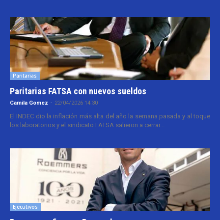
Paritarias
Paritarias FATSA con nuevos sueldos
Camila Gomez
-
22/04/2026 14:30
El INDEC dio la inflación más alta del año la semana pasada y al toque
los laboratorios y el sindicato FATSA salieron a cerrar...
Ejecutivos