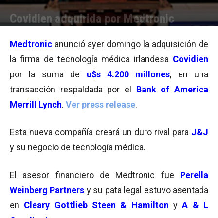
Covidien adquirida por Medtronic
Por
Equipo de Redacción
-
16/06/2014 07:20
Medtronic
anunció ayer domingo la adquisición de
la firma de tecnología médica irlandesa
Covidien
por la suma de
u$s 4.200 millones
, en una
transacción respaldada por el
Bank of America
Merrill Lynch
.
Ver press release
.
Esta nueva compañía creará un duro rival para
J&J
y su negocio de tecnología médica.
El asesor financiero de Medtronic fue
Perella
Weinberg Partners
y su pata legal estuvo asentada
en
Cleary Gottlieb Steen & Hamilton
y
A & L