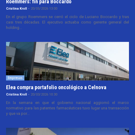
Roemmers: fin para Boccardo
Cristina Kroll
-
20/05/2026 13:00
En el grupo Roemmers se cerró el ciclo de Luciano Boccardo y tras
casi tres décadas. El ejecutivo actuaba como gerente general del
holding...
Empresas
Elea compra portafolio oncológico a Celnova
Cristina Kroll
-
20/03/2026 10:30
En la semana en que el gobierno nacional aggiornó el marco
normativo para las patentes farmacéuticas tuvo lugar una transacción
y que va por...