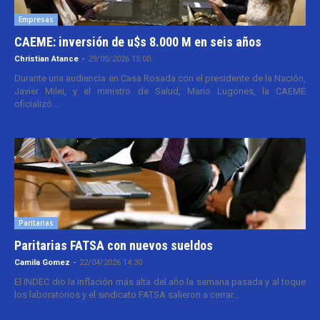
Empresas
CAEME: inversión de u$s 8.000 M en seis años
Christian Atance
-
29/05/2026 15:00
Durante una audiencia en Casa Rosada con el presidente de la Nación,
Javier Milei, y el ministro de Salud, Mario Lugones, la CAEME
oficializó...
Paritarias
Paritarias FATSA con nuevos sueldos
Camila Gomez
-
22/04/2026 14:30
El INDEC dio la inflación más alta del año la semana pasada y al toque
los laboratorios y el sindicato FATSA salieron a cerrar...