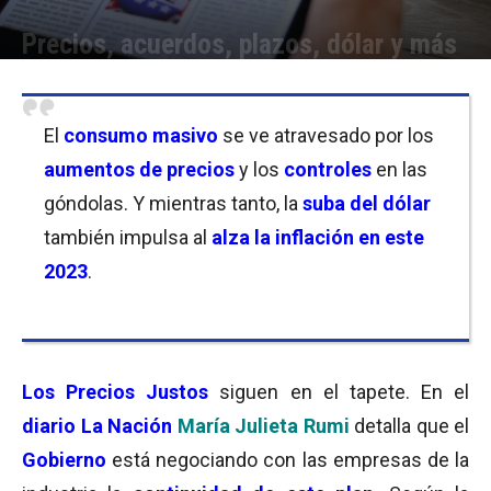
Precios, acuerdos, plazos, dólar y más
Por
Equipo de Redacción
-
26/01/2023 10:00
El
consumo masivo
se ve atravesado por los
aumentos de precios
y los
controles
en las
góndolas. Y mientras tanto, la
suba del dólar
también impulsa al
alza la inflación en este
2023
.
Los Precios Justos
siguen en el tapete. En el
diario La Nación
María Julieta Rumi
detalla que el
Gobierno
está negociando con las empresas de la