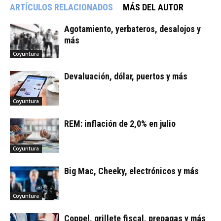
ARTÍCULOS RELACIONADOS
MÁS DEL AUTOR
Agotamiento, yerbateros, desalojos y
más
Coyuntura
Devaluación, dólar, puertos y más
Coyuntura
REM: inflación de 2,0% en julio
Coyuntura
Big Mac, Cheeky, electrónicos y más
Coyuntura
Coppel, grillete fiscal, prepagas y más