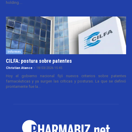
holding....
Informes
CILFA: postura sobre patentes
Christian Atance
-
18/03/2026 15:45
Hoy el gobierno nacional fijó nuevos criterios sobre patentes
farmacéuticas y ya surgen las críticas y posturas. La que se definió
prontamente fue la...