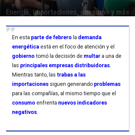
Energía, importaciones, consumo y más
Por
Equipo de Redacción
-
16/02/2023 09:30
En esta
parte de febrero
la
demanda
energética
está en el foco de atención y el
gobierno
tomó la decisión de
multar
a una de
las
principales empresas distribuidoras
.
Mientras tanto, las
trabas a las
importaciones
siguen generando
problemas
para las compañías, al mismo tiempo que el
consumo
enfrenta
nuevos indicadores
negativos
.