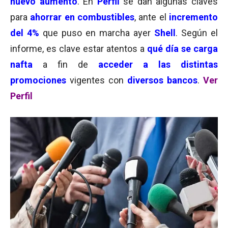
nuevo aumento
. En
Perfil
se dan algunas claves
para
ahorrar en combustibles
, ante el
incremento
del 4%
que puso en marcha ayer
Shell
. Según el
informe, es clave estar atentos a
qué día se carga
nafta
a fin de
acceder a las distintas
promociones
vigentes con
diversos bancos
.
Ver
Perfil