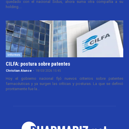
quedado con el nacional Sidus, ahora suma otra compañía a su
holding....
Informes
CILFA: postura sobre patentes
Christian Atance
-
18/03/2026 15:45
Hoy el gobierno nacional fijó nuevos criterios sobre patentes
farmacéuticas y ya surgen las críticas y posturas. La que se definió
prontamente fue la...