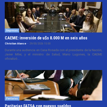
Empresas
CAEME: inversión de u$s 8.000 M en seis años
Christian Atance
-
29/05/2026 15:00
Durante una audiencia en Casa Rosada con el presidente de la Nación,
Javier Milei, y el ministro de Salud, Mario Lugones, la CAEME
oficializó...
Paritarias
Paritarias FATSA con nuevos sueldos