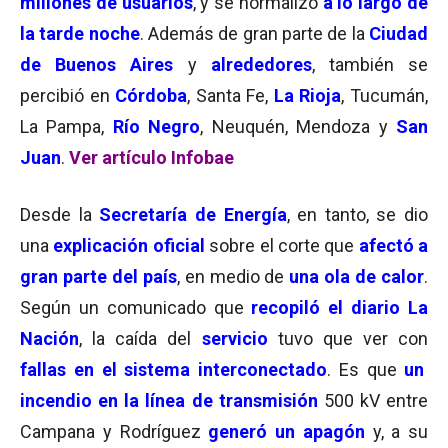
millones de usuarios
, y se normalizó
a lo largo de
la tarde noche
. Además de gran parte de la
Ciudad
de Buenos Aires
y
alrededores
, también se
percibió en
Córdoba
, Santa Fe,
La Rioja
, Tucumán,
La Pampa,
Río Negro
, Neuquén, Mendoza y
San
Juan
.
Ver artículo Infobae
Desde la
Secretaría de Energía
, en tanto, se dio
una
explicación oficial
sobre el corte que
afectó a
gran parte del país
, en medio de
una ola de calor
.
Según un comunicado que
recopiló el diario La
Nación
, la caída del
servicio
tuvo que ver con
fallas en el sistema interconectado
. Es que
un
incendio en la línea de transmisión
500 kV entre
Campana y Rodríguez
generó un apagón
y, a su