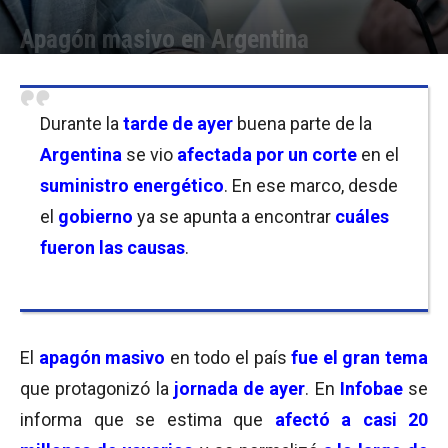
Apagón masivo en Argentina
Por
Equipo de Redacción
-
02/03/2023 08:30
Durante la
tarde de ayer
buena parte de la
Argentina
se vio
afectada por un corte
en el
suministro energético
. En ese marco, desde
el
gobierno
ya se apunta a encontrar
cuáles
fueron las causas
.
El
apagón masivo
en todo el país
fue el gran tema
que protagonizó la
jornada de ayer
. En
Infobae
se
informa que se estima que
afectó a casi 20