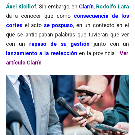
Áxel Kicillof
. Sin embargo, en
Clarín
,
Rodolfo Lara
da a conocer que como
consecuencia de los
cortes
el acto
se pospuso
, en un contexto en el
que se anticipaban palabras que tuvieran que ver
con un
repaso de su gestión
junto con un
lanzamiento a la reelección
en la provincia.
Ver
artículo Clarín