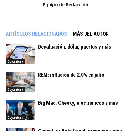
Equipo de Redacción
ARTÍCULOS RELACIONADOS
MÁS DEL AUTOR
Devaluación, dólar, puertos y más
Coyuntura
REM: inflación de 2,0% en julio
Coyuntura
Big Mac, Cheeky, electrónicos y más
Coyuntura
Coppel, grillete fiscal, prepagas y más