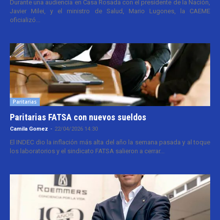
Durante una audiencia en Casa Rosada con el presidente de la Nación,
Javier Milei, y el ministro de Salud, Mario Lugones, la CAEME
oficializó...
Paritarias
Paritarias FATSA con nuevos sueldos
Camila Gomez
-
22/04/2026 14:30
El INDEC dio la inflación más alta del año la semana pasada y al toque
los laboratorios y el sindicato FATSA salieron a cerrar...