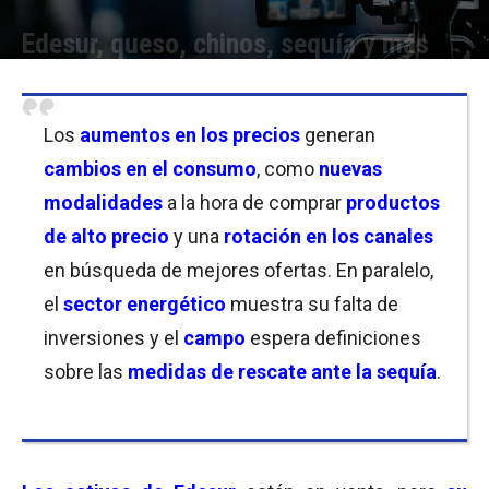
Edesur, queso, chinos, sequía y más
Por
Equipo de Redacción
-
28/03/2023 08:30
Los
aumentos en los precios
generan
cambios en el consumo
, como
nuevas
modalidades
a la hora de comprar
productos
de alto precio
y una
rotación en los canales
en búsqueda de mejores ofertas. En paralelo,
el
sector energético
muestra su falta de
inversiones y el
campo
espera definiciones
sobre las
medidas de rescate ante la sequía
.