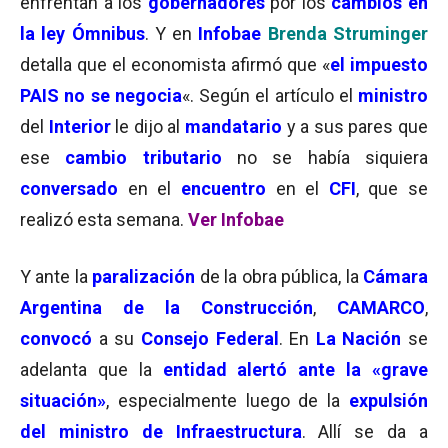
enfrentan a los
gobernadores
por los
cambios en
la ley Ómnibus
. Y en
Infobae
Brenda Struminger
detalla que el economista afirmó que «
el impuesto
PAIS no se negocia
«. Según el artículo el
ministro
del
Interior
le dijo al
mandatario
y a sus pares que
ese
cambio tributario
no se había siquiera
conversado
en el
encuentro
en el
CFI
, que se
realizó esta semana.
Ver Infobae
Y ante la
paralización
de la obra pública, la
Cámara
Argentina de la Construcción
,
CAMARCO
,
convocó
a su
Consejo Federal
. En
La Nación
se
adelanta que la
entidad alertó ante la «grave
situación»
, especialmente luego de la
expulsión
del ministro de Infraestructura
. Allí se da a