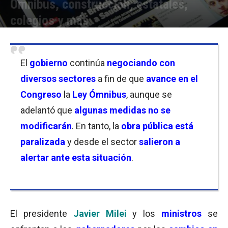
Ómnibus, construcción, estatales,
colegios y más
Por
Equipo de Redacción
-
30/01/2024 18:30
El
gobierno
continúa
negociando con
diversos sectores
a fin de que
avance en el
Congreso
la
Ley Ómnibus
, aunque se
adelantó que
algunas medidas no se
modificarán
. En tanto, la
obra pública está
paralizada
y desde el sector
salieron a
alertar ante esta situación
.
El presidente
Javier Milei
y los
ministros
se