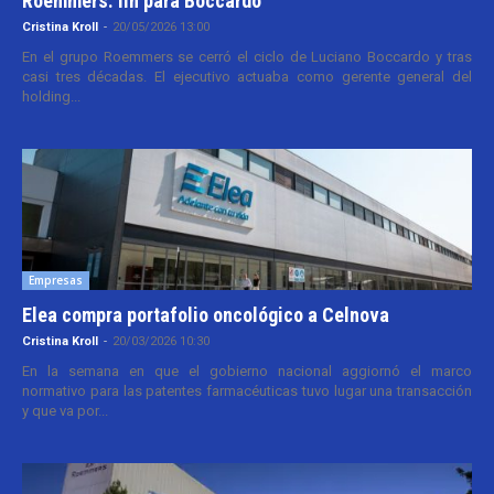
Roemmers: fin para Boccardo
Cristina Kroll
-
20/05/2026 13:00
En el grupo Roemmers se cerró el ciclo de Luciano Boccardo y tras
casi tres décadas. El ejecutivo actuaba como gerente general del
holding...
Empresas
Elea compra portafolio oncológico a Celnova
Cristina Kroll
-
20/03/2026 10:30
En la semana en que el gobierno nacional aggiornó el marco
normativo para las patentes farmacéuticas tuvo lugar una transacción
y que va por...