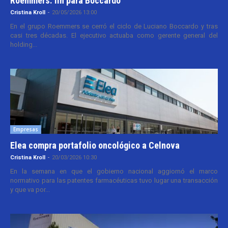
Roemmers: fin para Boccardo
Cristina Kroll
-
20/05/2026 13:00
En el grupo Roemmers se cerró el ciclo de Luciano Boccardo y tras
casi tres décadas. El ejecutivo actuaba como gerente general del
holding...
Empresas
Elea compra portafolio oncológico a Celnova
Cristina Kroll
-
20/03/2026 10:30
En la semana en que el gobierno nacional aggiornó el marco
normativo para las patentes farmacéuticas tuvo lugar una transacción
y que va por...