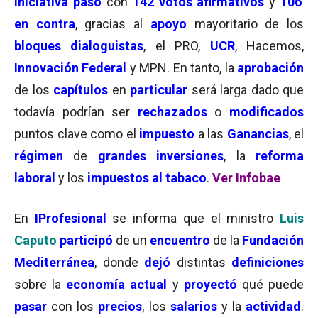
iniciativa pasó
con
142 votos afirmativos
y
106
en contra
, gracias al
apoyo
mayoritario de los
bloques dialoguistas
, el PRO,
UCR
, Hacemos,
Innovación Federal
y MPN. En tanto, la
aprobación
de los
capítulos
en
particular
será larga dado que
todavía podrían ser
rechazados
o
modificados
puntos clave como el
impuesto
a las
Ganancias
, el
régimen
de
grandes inversiones
, la
reforma
laboral
y los
impuestos al tabaco
.
Ver Infobae
En
IProfesional
se informa que el ministro
Luis
Caputo
participó
de un
encuentro
de la
Fundación
Mediterránea
, donde
dejó
distintas
definiciones
sobre la
economía actual
y
proyectó
qué puede
pasar
con los
precios
, los
salarios
y la
actividad
.