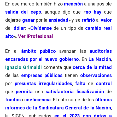
En ese marco también hizo
mención
a una posible
salida del cepo
, aunque dijo que «
no hay
que
dejarse
ganar
por la
ansiedad
» y se
refirió
al
valor
del
dólar
: «
Olvídense
de un tipo de
cambio real
alto
«.
Ver IProfesional
En el
ámbito público
avanzan las
auditorías
encaradas por el nuevo gobierno
. En
La Nación
,
Ignacio Grimaldi
comenta que
cerca de la mitad
de las
empresas públicas
tienen
observaciones
por
presuntas irregularidades
,
falta
de
control
que
permita
una
satisfactoria fiscalización
de
fondos
o
ineficiencia
. El dato surge de los
últimos
informes de la Sindicatura General de la Nación
,
la SIGEN, publicados
en el 2023 con datos a