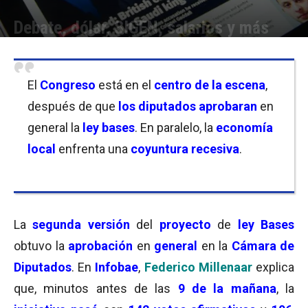
Debate, dólar, SIGEN, salarios y más
Por
Equipo de Redacción
-
30/04/2024 18:30
El
Congreso
está en el
centro de la escena
,
después de que
los diputados aprobaran
en
general la
ley bases
. En paralelo, la
economía
local
enfrenta una
coyuntura recesiva
.
La
segunda versión
del
proyecto
de
ley Bases
obtuvo la
aprobación
en
general
en la
Cámara de
Diputados
. En
Infobae
,
Federico Millenaar
explica
que, minutos antes de las
9 de la mañana
, la