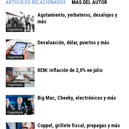
ARTÍCULOS RELACIONADOS
MÁS DEL AUTOR
Agotamiento, yerbateros, desalojos y
más
Coyuntura
Devaluación, dólar, puertos y más
Coyuntura
REM: inflación de 2,0% en julio
Coyuntura
Big Mac, Cheeky, electrónicos y más
Coyuntura
Coppel, grillete fiscal, prepagas y más