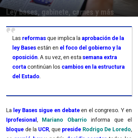
Ley bases, gabinete, carnes y más
Por
Equipo de Redacción
-
18/06/2024 18:30
Las
reformas
que implica la
aprobación de la
ley Bases
están en
el foco del gobierno y la
oposición
. A su vez, en esta
semana extra
corta
continúan los
cambios en la estructura
del Estado
.
La
ley Bases sigue en debate
en el congreso. Y en
Iprofesional
,
Mariano Obarrio
informa que el
bloque
de la
UCR
, que
preside
Rodrigo De Loredo
,