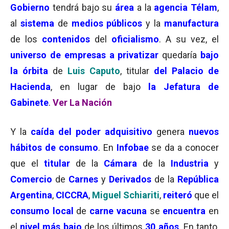
Gobierno
tendrá bajo su
área
a la
agencia
Télam
,
al
sistema
de
medios públicos
y la
manufactura
de los
contenidos
del
oficialismo
. A su vez, el
universo de empresas a privatizar
quedaría
bajo
la órbita
de
Luis Caputo
, titular
del Palacio de
Hacienda
, en lugar de bajo
la Jefatura de
Gabinete
.
Ver La Nación
Y la
caída del
poder adquisitivo
genera
nuevos
hábitos de consumo
. En
Infobae
se da a conocer
que el
titular
de la
Cámara
de la
Industria
y
Comercio
de
Carnes
y
Derivados
de la
República
Argentina
,
CICCRA
,
Miguel Schiariti
,
reiteró
que el
consumo local
de
carne vacuna
se
encuentra
en
el
nivel más bajo
de los últimos
30 años
. En tanto,