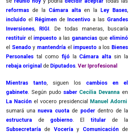
se
reunió hoy
y podría
decidir
aceptar
todas las
reformas
de la
Cámara alta
en la
Ley Bases
,
incluido
el
Régimen
de
Incentivo
a las
Grandes
Inversiones
,
RIGI
. De todas maneras, buscaría
restituir
el
impuesto
a las
ganancias
que
eliminó
el
Senado
y
mantendría
el
impuesto
a los
Bienes
Personales
tal como
fijó
la
Cámara alta
sin la
rebaja original
de
Diputados
.
Ver Iprofesional
Mientras tanto
, siguen los
cambios en el
gabinete
. Según pudo
saber
Cecilia Devanna
en
La Nación
el vocero presidencial
Manuel Adorni
sumará una
nueva cuota
de
poder
dentro de la
estructura
de
gobierno
. El
titular
de la
Subsecretaría
de
Vocería
y
Comunicación
de