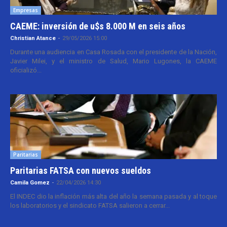
Empresas
CAEME: inversión de u$s 8.000 M en seis años
Christian Atance
-
29/05/2026 15:00
Durante una audiencia en Casa Rosada con el presidente de la Nación,
Javier Milei, y el ministro de Salud, Mario Lugones, la CAEME
oficializó...
Paritarias
Paritarias FATSA con nuevos sueldos
Camila Gomez
-
22/04/2026 14:30
El INDEC dio la inflación más alta del año la semana pasada y al toque
los laboratorios y el sindicato FATSA salieron a cerrar...