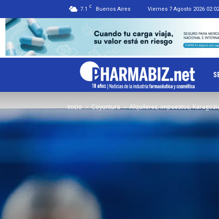
C
7.1
Buenos Aires
Viernes 7 Agosto 2026 02:0
Ph
S
Inicio
Coyuntura
Alquileres, impuestos, Karagozi