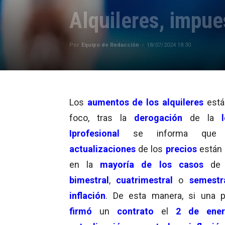
Alquileres, impu
Por
Equipo de Redacción
-
18/07/2024 18:30
Los
aumentos de los alquileres
está
foco, tras la
derogación
de la
Iprofesional
se informa que 
actualizaciones
de los
precios
están
en la
mayoría de los casos
d
bimestral
,
cuatrimestral
o
semestr
inflación
. De esta manera, si una 
firmó
un
contrato
el
2 de ener