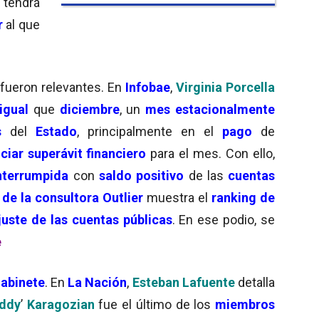
tendrá
r
al que
fueron relevantes. En
Infobae
,
Virginia Porcella
igual
que
diciembre
, un
mes estacionalmente
s
del
Estado
, principalmente en el
pago
de
ciar superávit financiero
para el mes. Con ello,
nterrumpida
con
saldo positivo
de las
cuentas
de la consultora Outlier
muestra el
ranking de
juste de las cuentas públicas
. En ese podio, se
e
gabinete
. En
La Nación
,
Esteban Lafuente
detalla
ddy
’
Karagozian
fue el último de los
miembros