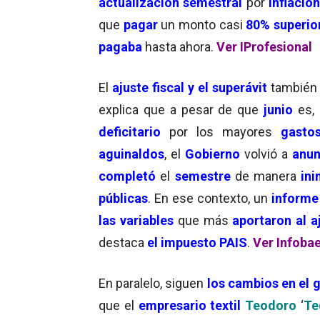
actualización semestral
por
inflación
que
pagar
un monto casi
80% superio
pagaba
hasta ahora.
Ver IProfesional
El
ajuste fiscal y el superávit
también 
explica que a pesar de que
junio
es,
deficitario
por los mayores
gasto
aguinaldos
, el
Gobierno
volvió a
anun
completó
el
semestre
de manera
ini
públicas
. En ese contexto, un
informe 
las variables
que más
aportaron al a
destaca
el impuesto PAIS
.
Ver Infoba
En paralelo, siguen
los cambios en el 
que el
empresario textil
Teodoro
‘
Te