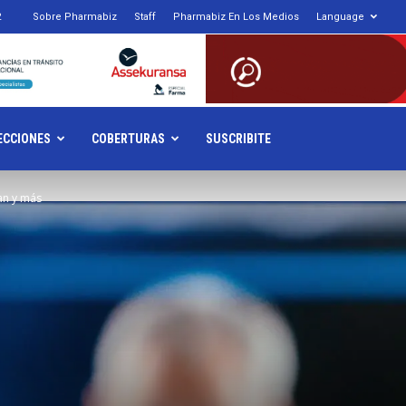
2
Sobre Pharmabiz
Staff
Pharmabiz En Los Medios
Language
armabiz.NET
ECCIONES
COBERTURAS
SUSCRIBITE
an y más