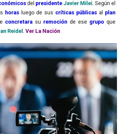
conómicos
del
presidente
Javier Milei
. Según el
as
horas
luego de sus
críticas públicas
al
plan
se
concretara
su
remoción
de ese
grupo
que
an Reidel
.
Ver La Nación