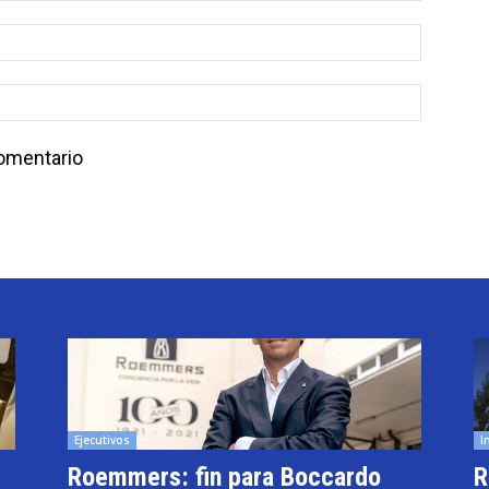
comentario
Ejecutivos
I
Roemmers: fin para Boccardo
R