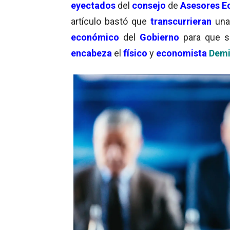
eyectados
del
consejo
de
Asesores E
artículo bastó que
transcurrieran
un
económico
del
Gobierno
para que 
encabeza
el
físico
y
economista
Demi