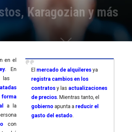
estos, Karagozian y más
n en el
ley
. En
El
mercado de alquileres
ya
las
registra cambios en los
atadas
contratos
y las
actualizaciones
e
forma
de precios
. Mientras tanto, el
al
a la
gobierno
apunta a
reducir el
persona
gasto del estado
.
o
con