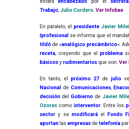
estará
encabezado
por el
secret
Trabajo
,
Julio Cordero
.
Ver Infobae
En paralelo, el
presidente
Javier Mile
Iprofesional
se informa que el manda
tildó
de «
analógico precámbrico
«. A
receta
, creyendo que el
problema
s
básicos
y
rudimentarios
que son.
Ver 
En tanto, el
próximo 27
de
julio
v
Nacional
de
Comunicaciones
,
Enac
decisión
del
Gobierno
de
Javier Mile
Ozores
como
interventor
. Entre los
p
sector
y se
modificará
el
Fondo Fi
aportan
las
empresas
de
telefonía
pa