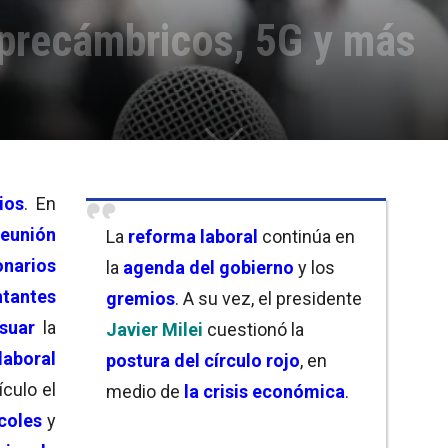
 precámbricos, 5G y más
ios
. En
reunión
La
reforma laboral
continúa en
narios
la
agenda del gobierno
y los
ntantes
gremios
. A su vez, el presidente
suar
la
Javier Milei
cuestionó la
aboral
postura del círculo rojo
, en
ículo el
medio de
la crisis económica
.
coles
y