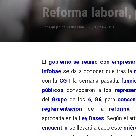
Reforma laboral,
Por
Equipo de Redacción
-
23/07/2024 18:30
El
gobierno se reunió con empresar
Infobae
se da a conocer que tras la
con la
CGT
la semana pasada,
funcio
públicos
convocaron a los
represe
del
Grupo
de los
6
,
G6
, para
consen
reglamentación
de la
reforma l
aprobada en la
Ley Bases
. Según el art
encuentro
se llevará a cabo este
miér