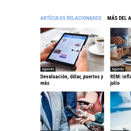
ARTÍCULOS RELACIONADOS
MÁS DEL 
Agenda
Agenda
Devaluación, dólar, puertos y
REM: infl
más
julio