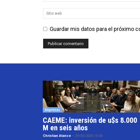
Guardar mis datos para el próximo 
Empresas
CAEME: inversión de u$s 8.000
M en seis años
Christian Atance
-
29/05/2026 15:00