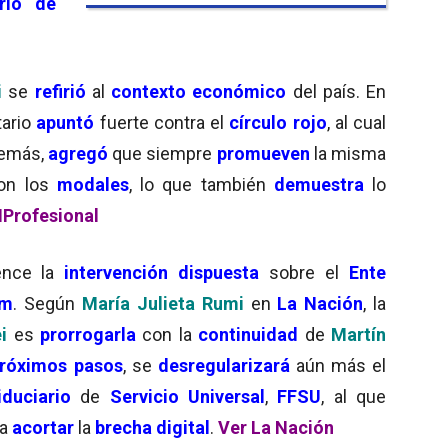
ario de
i
se
refirió
al
contexto económico
del país. En
tario
apuntó
fuerte contra el
círculo rojo
, al cual
demás,
agregó
que siempre
promueven
la misma
on los
modales
, lo que también
demuestra
lo
IProfesional
ence la
intervención
dispuesta
sobre el
Ente
om
. Según
María Julieta Rumi
en
La Nación
, la
i
es
prorrogarla
con la
continuidad
de
Martín
róximos pasos
, se
desregularizará
aún más el
duciario
de
Servicio Universal
,
FFSU
, al que
ra
acortar
la
brecha digital
.
Ver La Nación