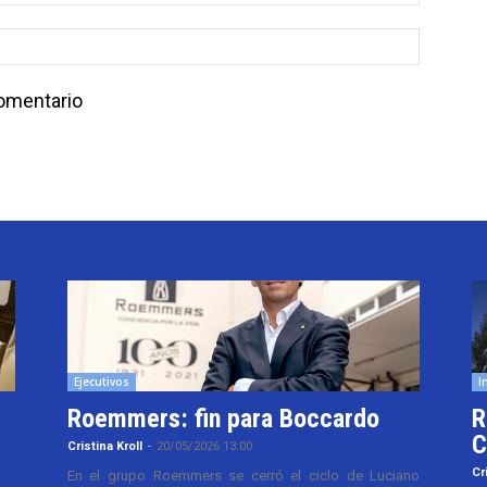
comentario
Ejecutivos
I
Roemmers: fin para Boccardo
R
C
Cristina Kroll
-
20/05/2026 13:00
Cr
En el grupo Roemmers se cerró el ciclo de Luciano