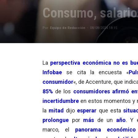
Consumo, salario
Por
Equipo de Redacción
-
08/08/2024 18:15
La
perspectiva económica no es bu
Infobae
se cita la encuesta «
Pul
consumidor
«, de Accenture, que indic
85%
de los
consumidores
afirmó en
incertidumbre
en estos momentos y 
la
mitad
dijo
esperar
que esta
situa
prolongue
por
más
de un
año
. Y 
marco, el
panorama económico