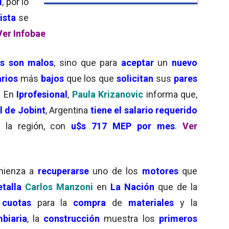
d
, por lo
ista
se
Ver Infobae
es son malos
, sino que
para
aceptar
un
nuevo
arios
más
bajos
que los que
solicitan
sus
pares
. En
Iprofesional
,
Paula Krizanovic
informa que,
l de Jobint
, Argentina
tiene el salario requerido
la región, con
u$s 717 MEP por mes
.
Ver
mienza a
recuperarse
uno de los
motores
que
etalla
Carlos Manzoni
en
La Nación
que de la
s
cuotas
para la
compra
de
materiales
y la
biaria
, la
construcción
muestra los
primeros