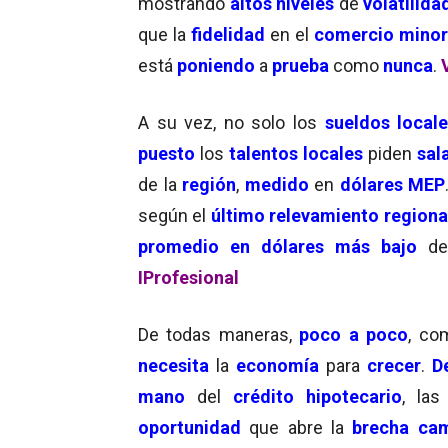
mostrando
altos niveles
de
volatilida
que la
fidelidad
en el
comercio minor
está
poniendo
a
prueba
como
nunca
.
A su vez, no solo los
sueldos local
puesto
los
talentos locales
piden
sal
de la
región
,
medido
en
dólares MEP
según el
último relevamiento regiona
promedio en dólares más bajo
de 
IProfesional
De todas maneras,
poco a poco
, co
necesita
la
economía
para
crecer
.
D
mano
del
crédito hipotecario
, la
oportunidad
que abre la
brecha cam