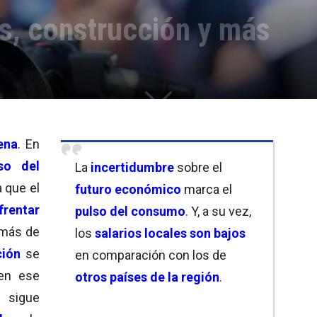
s, construcción y más
ena
. En
so del
La
incertidumbre
sobre el
a que el
futuro económico
marca el
frentar
pulso del consumo
. Y, a su vez,
más de
los
salarios locales son bajos
ción
se
en comparación con los de
en ese
otros países de la región
.
sigue