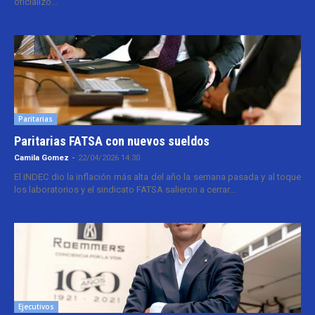
oficializó...
Paritarias
Paritarias FATSA con nuevos sueldos
Camila Gomez
-
22/04/2026 14:30
El INDEC dio la inflación más alta del año la semana pasada y al toque
los laboratorios y el sindicato FATSA salieron a cerrar...
Ejecutivos