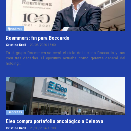
Ejecutivos
Roemmers: fin para Boccardo
Cristina Kroll
-
20/05/2026 13:00
En el grupo Roemmers se cerró el ciclo de Luciano Boccardo y tras
casi tres décadas. El ejecutivo actuaba como gerente general del
holding...
Empresas
Elea compra portafolio oncológico a Celnova
Cristina Kroll
-
20/03/2026 10:30