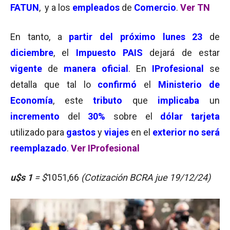
FATUN
, y a los
empleados
de
Comercio
.
Ver TN
En tanto, a
partir del próximo lunes
23
de
diciembre
, el
Impuesto PAIS
dejará de estar
vigente
de
manera oficial
. En
IProfesional
se
detalla que tal lo
confirmó
el
Ministerio de
Economía
, este
tributo
que
implicaba
un
incremento
del
30%
sobre el
dólar tarjeta
utilizado para
gastos
y
viajes
en el
exterior no será
reemplazado
.
Ver IProfesional
u$s 1
= $
1051,66
(Cotización BCRA jue 19/12/24)