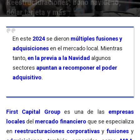
Reestructuraciones, bono navideño,
dólar tarjeta y más
Por
Equipo de Redacción
-
19/12/2024 18:30
En este
2024
se dieron
múltiples fusiones y
adquisiciones
en el mercado local. Mientras
tanto,
en la previa a la Navidad
algunos
sectores
apuntan a recomponer el poder
adquisitivo
.
First Capital Group
es una de las
empresas
locales
del
mercado financiero
que se especializa
en
reestructuraciones corporativas
y
fusiones
y