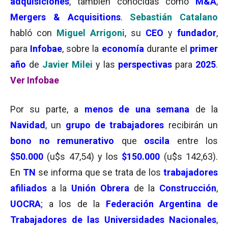
adquisiciones
, también conocidas como
M&A
,
Mergers & Acquisitions
.
Sebastián Catalano
habló con
Miguel Arrigoni
, su
CEO
y
fundador
,
para
Infobae
, sobre la
economía
durante el
primer
año
de
Javier Milei
y las
perspectivas
para
2025
.
Ver Infobae
Por su parte, a
menos de una semana
de la
Navidad
, un
grupo de trabajadores
recibirán un
bono no remunerativo
que
oscila
entre los
$50.000
(u$s 47,54) y los
$150.000
(u$s 142,63).
En
TN
se informa que se trata de los
trabajadores
afiliados
a la
Unión Obrera
de la
Construcción
,
UOCRA
; a los de la
Federación Argentina de
Trabajadores de las Universidades Nacionales
,