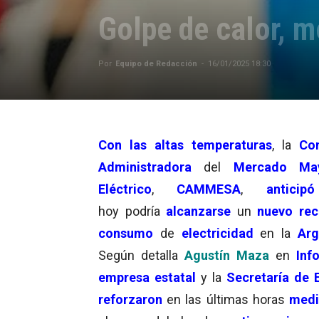
Golpe de calor, 
Por
Equipo de Redacción
-
16/01/2025 18:30
Con
las altas temperaturas
, la
Co
Administradora
del
Mercado May
Eléctrico
,
CAMMESA
,
anticipó
hoy
podría
alcanzarse
un
nuevo re
consumo
de
electricidad
en la
Arg
Según detalla
Agustín Maza
en
Inf
empresa estatal
y la
Secretaría de 
reforzaron
en las últimas horas
medi