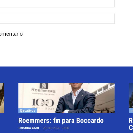
comentario
Ejecutivos
I
Roemmers: fin para Boccardo
R
C
Cristina Kroll
-
20/05/2026 13:00