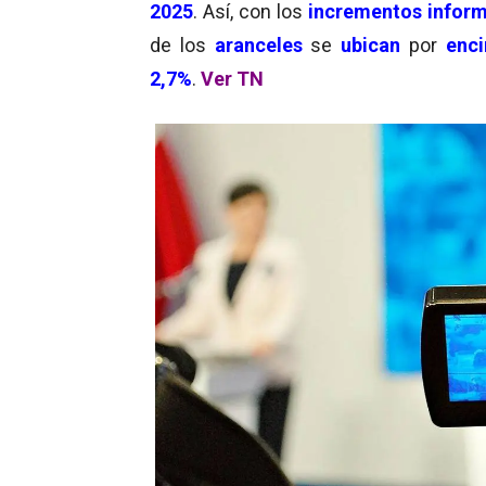
2025
. Así, con los
incrementos infor
de los
aranceles
se
ubican
por
enc
2,7%
.
Ver TN