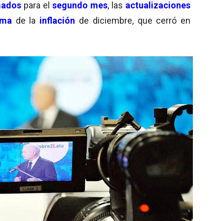
mados
para el
segundo mes
, las
actualizaciones
ima
de la
inflación
de diciembre, que cerró en