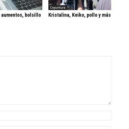
Coyuntura
, aumentos, bolsillo
Kristalina, Keiko, pollo y más