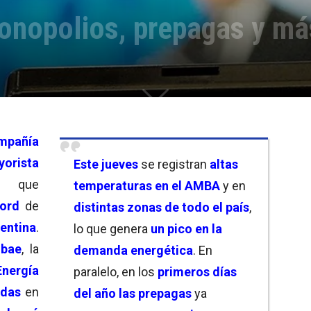
monopolios, prepagas y má
mpañía
orista
Este
jueves
se registran
altas
que
temperaturas en el AMBA
y en
cord
de
distintas zonas de todo el país
,
entina
.
lo que genera
un pico en la
obae
, la
demanda energética
. En
Energía
paralelo, en los
primeros días
das
en
del año las prepagas
ya