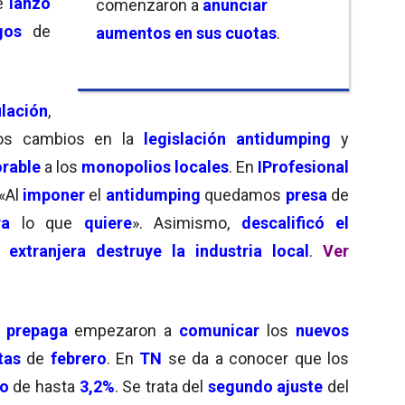
e
lanzó
comenzaron a
anunciar
gos
de
aumentos en sus cuotas
.
lación
,
os cambios en la
legislación antidumping
y
orable
a los
monopolios locales
. En
IProfesional
 «Al
imponer
el
antidumping
quedamos
presa
de
ra
lo que
quiere
». Asimismo,
descalificó el
xtranjera destruye la industria local
.
Ver
 prepaga
empezaron a
comunicar
los
nuevos
tas
de
febrero
. En
TN
se da a conocer que los
to
de hasta
3,2%
. Se trata del
segundo ajuste
del