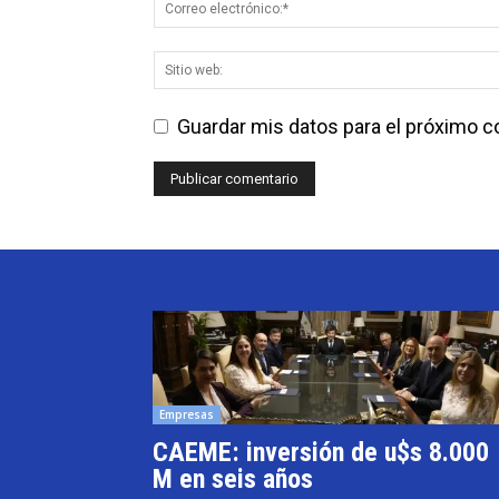
Guardar mis datos para el próximo 
Empresas
CAEME: inversión de u$s 8.000
M en seis años