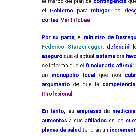
el marco del plan de
contingencia
qu
el
Gobierno
para
mitigar
los
ries
cortes
.
Ver Infobae
Por su parte
, el
ministro de Desregu
Federico Sturzenegger
,
defendió
l
aseguró
que el actual
sistema
era
fav
se informa que el
funcionario
afirmó
:
un
monopolio local
que nos
cob
argumento
de que la
competencia e
IProfesional
En tanto
, las
empresas
de
medicina
aumentos
a sus
afiliados
en las
cuo
planes de salud
tendrán un
incremen