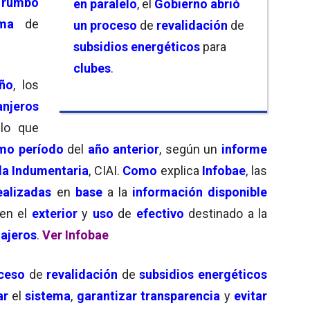
l
rumbo
en paralelo
, el
Gobierno abrió
ma
de
un proceso
de
revalidación
de
subsidios energéticos
para
clubes
.
ño
, los
anjeros
 lo que
mo período
del
año anterior
, según un
informe
la Indumentaria
, CIAI.
Como
explica
Infobae
, las
ealizadas
en
base
a la
información disponible
en el
exterior
y
uso
de
efectivo
destinado a la
iajeros
.
Ver Infobae
ceso
de
revalidación
de
subsidios energéticos
ar
el
sistema
,
garantizar transparencia
y
evitar