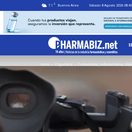
C
7.1
Buenos Aires
Sábado 8 Agosto 2026 08:40
Ph
S
Inicio
Coyuntura
Comunismo, indumentaria, club