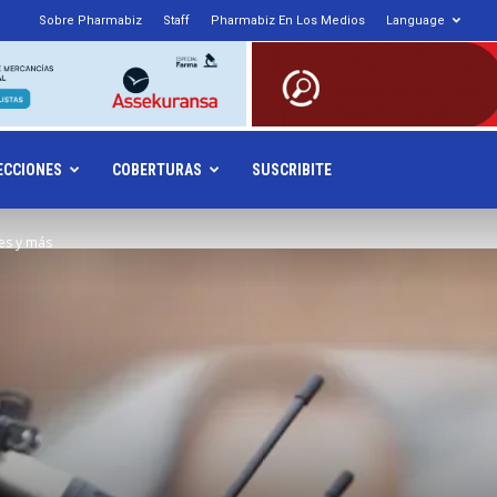
Sobre Pharmabiz
Staff
Pharmabiz En Los Medios
Language
armabiz.NET
ECCIONES
COBERTURAS
SUSCRIBITE
es y más