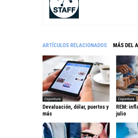
ARTÍCULOS RELACIONADOS
MÁS DEL 
Coyuntura
Coyuntura
Devaluación, dólar, puertos y
REM: infl
más
julio