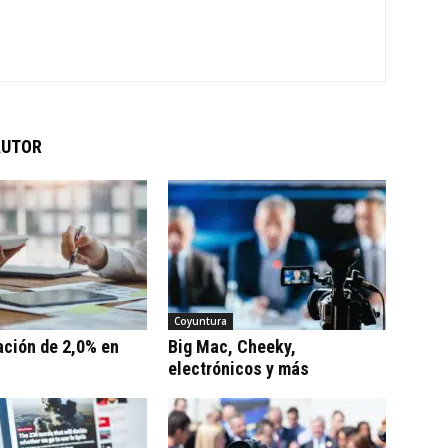
AUTOR
Coyuntura
ación de 2,0% en
Big Mac, Cheeky,
electrónicos y más