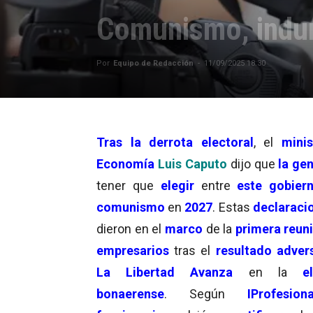
Comunismo, indum
Por
Equipo de Redacción
-
11/09/2025 18:30
Tras la derrota electoral
, el
minis
Economía
Luis Caputo
dijo que
la ge
tener que
elegir
entre
este gobier
comunismo
en
2027
. Estas
declaraci
dieron en el
marco
de la
primera reun
empresarios
tras el
resultado adver
La Libertad Avanza
en la
e
bonaerense
. Según
IProfesiona