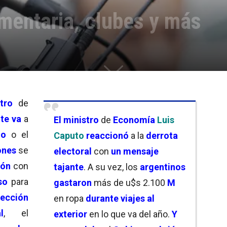
entaria, clubes y más
tro
de
nte va
a
El
ministro
de
Economía
Luis
no
o el
Caputo
reaccionó
a la
derrota
ones
se
electoral
con
un mensaje
ión
con
tajante
. A su vez, los
argentinos
so
para
gastaron
más de u$s 2.100
M
lección
en ropa
durante viajes al
l
, el
exterior
en lo que va del año.
Y