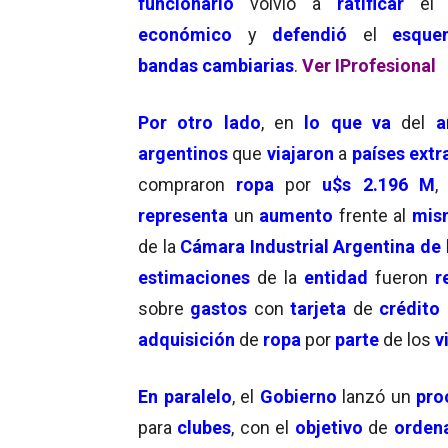
funcionario
volvió a
ratificar
e
económico
y
defendió
el
esque
bandas cambiarias
.
Ver IProfesional
Por otro lado
, en
lo que
va
del
a
argentinos
que
viajaron
a
países extr
compraron
ropa
por
u$s 2.196 M
,
representa
un
aumento
frente al
mis
de la
Cámara Industrial Argentina de 
estimaciones
de la
entidad
fueron
r
sobre
gastos
con
tarjeta
de
crédito
adquisición
de
ropa
por
parte
de los
v
En paralelo
, el
Gobierno
lanzó un
pro
para
clubes
, con el
objetivo
de
orden