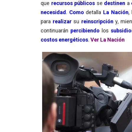
que
recursos públicos
se
destinen
a
necesidad
.
Como
detalla
La Nación
,
para
realizar
su
reinscripción
y, mie
continuarán
percibiendo
los
subsidio
costos energéticos
.
Ver La Nación