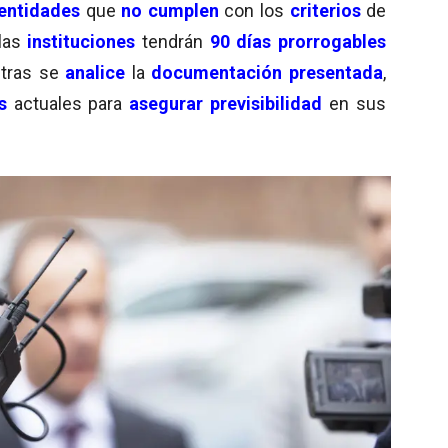
entidades
que
no cumplen
con los
criterios
de
 las
instituciones
tendrán
90 días prorrogables
ntras se
analice
la
documentación presentada
,
s
actuales para
asegurar previsibilidad
en sus