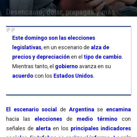
Desencanto, dólar, prepagas y más
Por
Equipo de Redacción
-
21/10/2025 18:30
Este domingo son las elecciones
legislativas
, en un escenario de
alza de
precios y depreciación
en el
tipo de cambio
.
Mientras tanto, el
gobierno
avanza en su
acuerdo
con los
Estados Unidos
.
El escenario social
de
Argentina
se
encamina
hacia las
elecciones
de
medio término
con
señales de
alerta
en los
principales indicadores