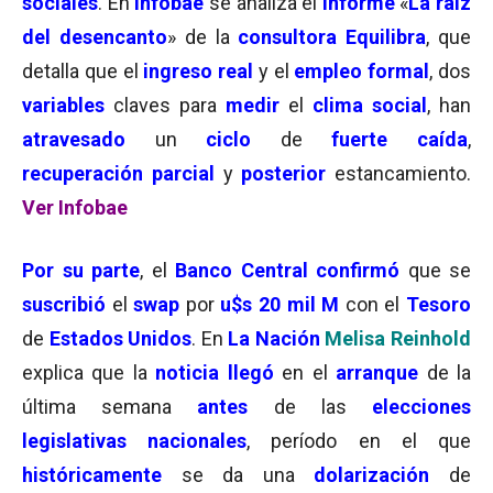
sociales
. En
Infobae
se analiza el
informe
«
La raíz
del desencanto
» de la
consultora Equilibra
, que
detalla que el
ingreso real
y el
empleo formal
, dos
variables
claves para
medir
el
clima social
, han
atravesado
un
ciclo
de
fuerte caída
,
recuperación parcial
y
posterior
estancamiento.
Ver Infobae
Por su parte
, el
Banco Central
confirmó
que se
suscribió
el
swap
por
u$s 20 mil M
con el
Tesoro
de
Estados Unidos
. En
La Nación
Melisa Reinhold
explica que la
noticia llegó
en el
arranque
de la
última semana
antes
de las
elecciones
legislativas nacionales
, período en el que
históricamente
se da una
dolarización
de