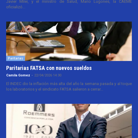
Javier Milei, y el ministro de Salud, Mario Lugones, la CAEME
oficializó...
Paritarias
Paritarias FATSA con nuevos sueldos
Camila Gomez
-
22/04/2026 14:30
El INDEC dio la inflación más alta del año la semana pasada y al toque
los laboratorios y el sindicato FATSA salieron a cerrar...