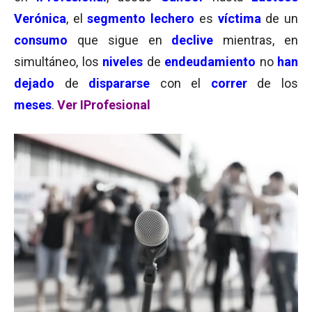
Verónica
, el
segmento lechero
es
víctima
de un
consumo
que sigue en
declive
mientras, en
simultáneo, los
niveles
de
endeudamiento
no
han
dejado
de
dispararse
con el
correr
de los
meses
.
Ver IProfesional