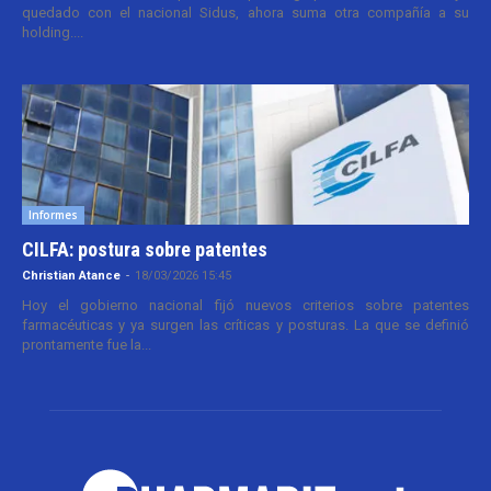
quedado con el nacional Sidus, ahora suma otra compañía a su
holding....
Informes
CILFA: postura sobre patentes
Christian Atance
-
18/03/2026 15:45
Hoy el gobierno nacional fijó nuevos criterios sobre patentes
farmacéuticas y ya surgen las críticas y posturas. La que se definió
prontamente fue la...