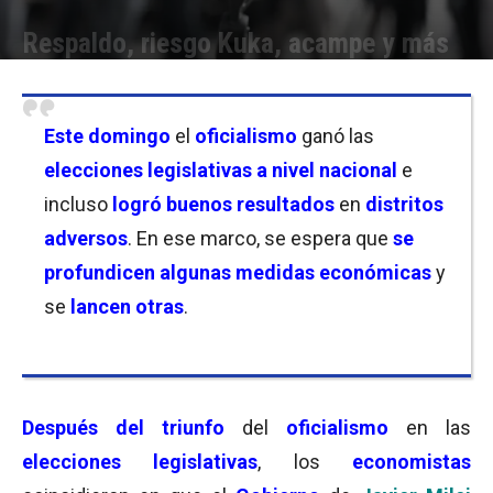
Respaldo, riesgo Kuka, acampe y más
Por
Equipo de Redacción
-
28/10/2025 18:30
Este domingo
el
oficialismo
ganó las
elecciones legislativas a nivel nacional
e
incluso
logró buenos resultados
en
distritos
adversos
. En ese marco, se espera que
se
profundicen algunas medidas económicas
y
se
lancen otras
.
Después del triunfo
del
oficialismo
en las
elecciones legislativas
, los
economistas