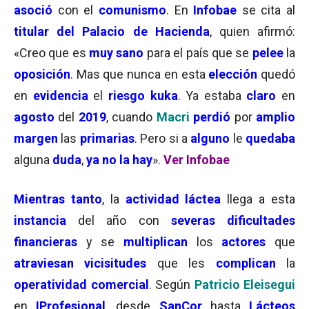
asoció
con el
comunismo
. En
Infobae
se cita al
titular del Palacio de Hacienda
, quien afirmó:
«Creo que es
muy sano
para el país que se
pelee
la
oposición
. Mas que nunca en esta
elección
quedó
en
evidencia
el
riesgo kuka
. Ya estaba
claro
en
agosto
del
2019
, cuando
Macri
perdió
por
amplio
margen
las
primarias
. Pero si a
alguno
le
quedaba
alguna
duda
,
ya no la hay
».
Ver Infobae
Mientras tanto
, la
actividad láctea
llega a esta
instancia
del año con
severas dificultades
financieras
y se
multiplican
los
actores
que
atraviesan vicisitudes
que les
complican
la
operatividad comercial
. Según
Patricio Eleisegui
en
IProfesional
, desde
SanCor
hasta
Lácteos