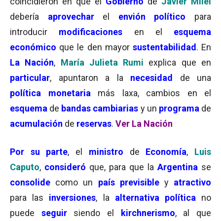
coincidieron en que el
Gobierno
de
Javier Milei
debería
aprovechar
el
envión político
para
introducir
modificaciones
en el
esquema
económico
que le den mayor
sustentabilidad
. En
La Nación
,
María Julieta Rumi
explica que en
particular
, apuntaron a la
necesidad
de una
política monetaria
más laxa, cambios en el
esquema
de
bandas cambiarias
y un
programa
de
acumulación
de
reservas
.
Ver La Nación
Por su parte
, el
ministro
de
Economía
,
Luis
Caputo
,
consideró
que, para que la
Argentina
se
consolide
como un
país previsible
y
atractivo
para las
inversiones
, la
alternativa política
no
puede
seguir
siendo el
kirchnerismo
, al que