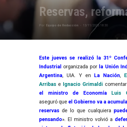
Reservas, reforma
Por
Equipo de Redacción
-
13/11/2025 18:30
Este jueves
se realizó la 31º Conf
Industrial
organizada por
la Unión Ind
Argentina
, UIA. Y en
La Nación
,
E
Arribas
e
Ignacio Grimaldi
comentar
el ministro de Economía
Luis C
aseguró que
el Gobierno va a acumul
reservas
de lo que cualquiera
puede
pensando
». El ministro volvió a
defe