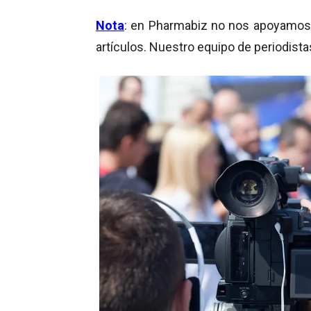
No
ta
:
en
Pharmabiz
no
no
s
apoyamos
artículos. Nuestro equipo de periodista