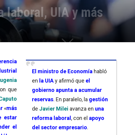
 laboral, UIA y más
erencia
ustrial
El ministro de Economía
habló
ugenia
en
la UIA
y afirmó que
el
on que
gobierno apunta a acumular
aputo
reservas
. En paralelo, la
gestión
ar
«
más
de
Javier Milei
avanza en
una
 estar
reforma laboral
, con el
apoyo
nder el
del sector empresario
.