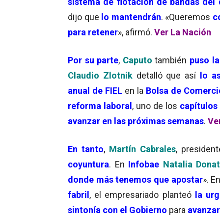
sistema de flotación de bandas del 
dijo que
lo mantendrán
. «Queremos
c
para retener
», afirmó.
Ver La Nación
Por su parte
,
Caputo
también
puso la
Claudio Zlotnik
detalló que así
lo as
anual de FIEL
en la
Bolsa de Comerci
reforma laboral
, uno de los
capítulos
avanzar en las próximas semanas
.
Ve
En tanto
,
Martín Cabrales
, presiden
coyuntura
. En
Infobae
Natalia Dona
donde más tenemos que apostar
». E
fabril
, el empresariado planteó
la urg
sintonía con el Gobierno
para
avanzar