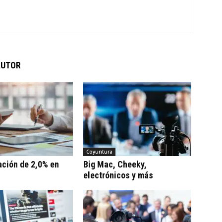
AUTOR
Coyuntura
ación de 2,0% en
Big Mac, Cheeky,
electrónicos y más