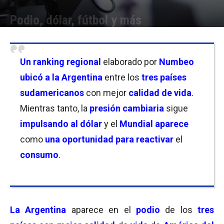
Podio, dólar, fútbol y más
Por
Equipo de Redacción
-
23/06/2026 18:30
Un ranking regional
elaborado por
Numbeo
ubicó a la Argentina
entre los
tres países
sudamericanos
con mejor
calidad de vida
.
Mientras tanto, la
presión cambiaria
sigue
impulsando al dólar
y el
Mundial aparece
como
una oportunidad para reactivar
el
consumo
.
La Argentina
aparece en el
podio
de los
tres