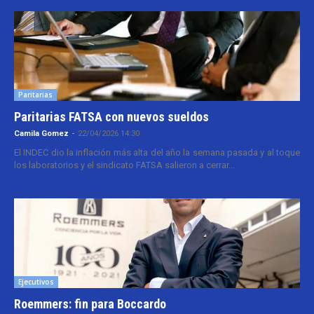
Paritarias
Paritarias FATSA con nuevos sueldos
Camila Gomez
-
22/04/2026 14:30
El INDEC dio la inflación más alta del año la semana pasada y al toque
los laboratorios y el sindicato FATSA salieron a cerrar...
Ejecutivos
Roemmers: fin para Boccardo