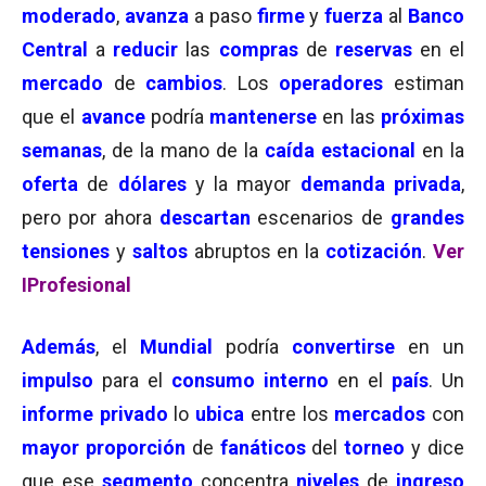
moderado
,
avanza
a paso
firme
y
fuerza
al
Banco
Central
a
reducir
las
compras
de
reservas
en el
mercado
de
cambios
. Los
operadores
estiman
que el
avance
podría
mantenerse
en las
próximas
semanas
, de la mano de la
caída estacional
en la
oferta
de
dólares
y la mayor
demanda privada
,
pero por ahora
descartan
escenarios de
grandes
tensiones
y
saltos
abruptos en la
cotización
.
Ver
IProfesional
Además
, el
Mundial
podría
convertirse
en un
impulso
para el
consumo interno
en el
país
. Un
informe privado
lo
ubica
entre los
mercados
con
mayor proporción
de
fanáticos
del
torneo
y dice
que ese
segmento
concentra
niveles
de
ingreso