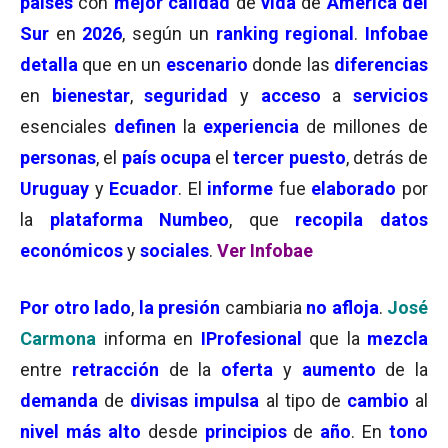
países
con
mejor calidad
de
vida
de
América del
Sur
en
2026
, según un
ranking regional
.
Infobae
detalla
que en un
escenario
donde las
diferencias
en
bienestar
,
seguridad
y
acceso
a
servicios
esenciales
definen
la
experiencia
de millones de
personas
, el
país ocupa
el
tercer puesto
, detrás de
Uruguay
y
Ecuador
. El
informe
fue
elaborado
por
la
plataforma Numbeo
, que
recopila datos
económicos
y
sociales
.
Ver Infobae
Por otro lado
,
la presión
cambiaria
no afloja
.
José
Carmona
informa en
IProfesional
que la
mezcla
entre
retracción
de la
oferta
y
aumento
de la
demanda
de
divisas impulsa
al tipo de
cambio
al
nivel más alto
desde
principios
de
año
. En
tono