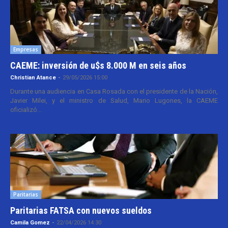
Empresas
CAEME: inversión de u$s 8.000 M en seis años
Christian Atance
-
29/05/2026 15:00
Durante una audiencia en Casa Rosada con el presidente de la Nación,
Javier Milei, y el ministro de Salud, Mario Lugones, la CAEME
oficializó...
Paritarias
Paritarias FATSA con nuevos sueldos
Camila Gomez
-
22/04/2026 14:30