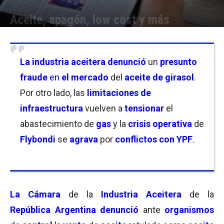
Aceite, apagón, low cost y más
Por
Equipo de Redacción
-
09/07/2026 18:30
La industria aceitera denunció
un
presunto
fraude
en
el mercado
del
aceite de girasol
.
Por otro lado, las
limitaciones de
infraestructura
vuelven a
tensionar
el
abastecimiento de
gas
y la
crisis
operativa
de
Flybondi
se
agrava
por
conflictos con YPF
.
La Cámara
de la
Industria Aceitera
de la
República Argentina
denunció
ante
organismos