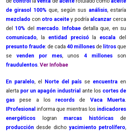
de
control
la
venta
de
aceite
rotulado como
aceite
de girasol 100%
que, según sus
análisis
, estaría
mezclado
con
otro aceite
y podría
alcanzar
cerca
del
10%
del
mercado
.
Infobae
detalla que, en su
comunicado
, la
entidad precisó
la
escala
del
presunto fraude
: de cada
40 millones
de
litros
que
se
venden por mes
, unos
4 millones
son
fraudulentos
.
Ver Infobae
En paralelo
, el
Norte del país
se
encuentra
en
alerta
por un apagón industrial
ante los
cortes de
gas
pese a los
records
de
Vaca Muerta
.
IProfesional
informa que mientras los
indicadores
energéticos
logran
marcas históricas
de
producción
desde dicho
yacimiento petrolífero
,