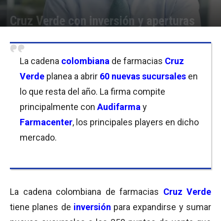
Cruz Verde con inversión y aperturas
Por
Equipo de Redacción
-
26/08/2019 08:45
La cadena
colombiana
de farmacias
Cruz
Verde
planea a abrir
60 nuevas sucursales
en
lo que resta del año. La firma compite
principalmente con
Audifarma
y
Farmacenter
, los principales players en dicho
mercado.
La cadena colombiana de farmacias
Cruz Verde
tiene planes de
inversión
para expandirse y sumar