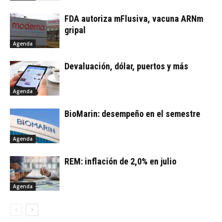
FDA autoriza mFlusiva, vacuna ARNm
gripal
Agenda
Devaluación, dólar, puertos y más
Agenda
BioMarin: desempeño en el semestre
Agenda
REM: inflación de 2,0% en julio
Agenda