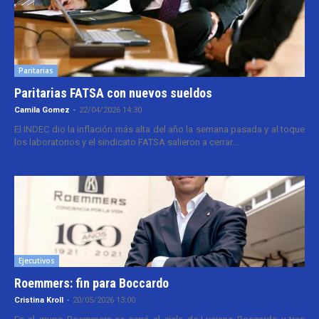
Paritarias
Paritarias FATSA con nuevos sueldos
Camila Gomez
-
22/04/2026 14:30
El INDEC dio la inflación más alta del año la semana pasada y al toque
los laboratorios y el sindicato FATSA salieron a cerrar...
Ejecutivos
Roemmers: fin para Boccardo
Cristina Kroll
-
20/05/2026 13:00