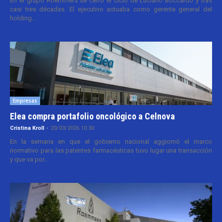
En el grupo Roemmers se cerró el ciclo de Luciano Boccardo y tras
casi tres décadas. El ejecutivo actuaba como gerente general del
holding...
Empresas
Elea compra portafolio oncológico a Celnova
Cristina Kroll
-
20/03/2026 10:30
En la semana en que el gobierno nacional aggiornó el marco
normativo para las patentes farmacéuticas tuvo lugar una transacción
y que va por...