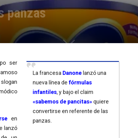
as panzas
po ser
famoso
La francesa
Danone
lanzó una
slogan
nueva línea de
fórmulas
módico
infantiles
, y bajo el claim
«sabemos de pancitas»
quiere
convertirse en referente de las
rse
en
panzas.
ue lanzó
 de un