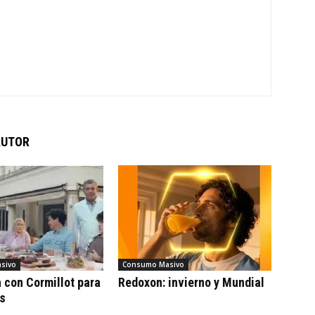
AUTOR
sivo
Consumo Masivo
con Cormillot para
Redoxon: invierno y Mundial
cs