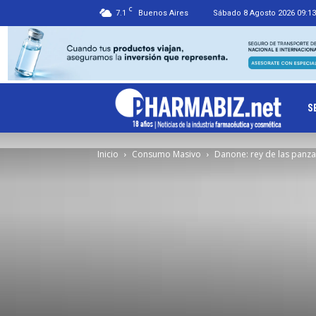
C
7.1
Buenos Aires
Sábado 8 Agosto 2026 09:13
Ph
S
Inicio
Consumo Masivo
Danone: rey de las panza