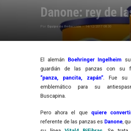
Danone: rey de l
Por
Equipo de Redacción
-
14/12/2017 08:30
El alemán
Boehringer Ingelheim
su
guardián de las panzas con su 
“panza, pancita, zapán”
. Fue su 
emblemático para su antiespas
Buscapina.
Pero ahora el que
quiere converti
referente de las panzas es
Danone
, q
su línea
Vital4 BiFibras
. Se trata