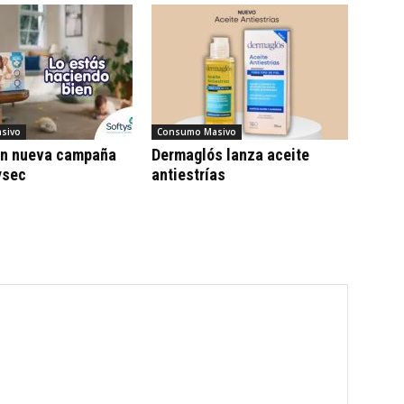
sivo
Consumo Masivo
on nueva campaña
Dermaglós lanza aceite
ysec
antiestrías