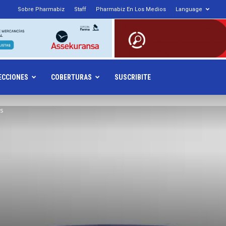
Sobre Pharmabiz
Staff
Pharmabiz En Los Medios
Language
armabiz.NET
ECCIONES
COBERTURAS
SUSCRIBITE
s