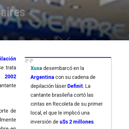
Baires
ilación
e trata
Xuxa
desembarcó en la
en
2002
Argentina
con su cadena de
antante
depilación láser
Definit
. La
cantante brasileña cortó las
cintas en Recoleta de su primer
orte de
local, el que le implicó una
lmente
inversión de
u$s 2 millones
.
mbre en