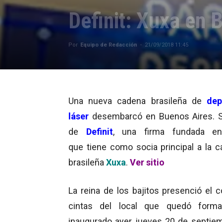
Definit: Xuxa en 
Por
Equipo de Redacción
-
21/09/2018 11:45
Una nueva cadena brasileña de
dep
láser
desembarcó en Buenos Aires. S
de
Definit
, una firma fundada 
que tiene como socia principal a la c
brasileña
Xuxa
.
Ver sitio
La reina de los bajitos presenció el c
cintas del local que quedó forma
inaugurado ayer jueves 20 de septie