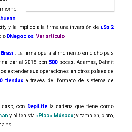
l mismo
cahuano
,
ity y
le implicó a la firma una inversión de
u$s 2
dio
DNegocios
.
Ver artículo
n
Brasil
. La firma opera al momento en dicho país
inalizar el 2018 con
500
bocas. Además, Definit
años extender sus operaciones en otros países de
0 tiendas
a través del formato de sistema de
or caso, con
DepiLife
la cadena que tiene como
man
y al tenista
«Pico» Mónaco
; y también, claro,
nales.