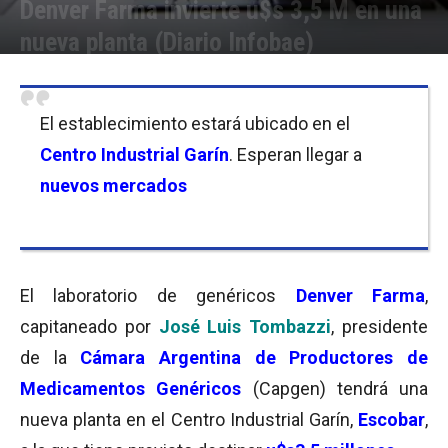
Denver Farma invierte u$s 3,5 M en una
nueva planta (Diario Infobae)
Por
Equipo de Redacción
-
02/02/2004 13:03
El establecimiento estará ubicado en el
Centro Industrial Garín
. Esperan llegar a
nuevos mercados
El laboratorio de genéricos
Denver Farma
,
capitaneado por
José Luis Tombazzi
, presidente
de la
Cámara Argentina de Productores de
Medicamentos Genéricos
(Capgen) tendrá una
nueva planta en el Centro Industrial Garín,
Escobar
,