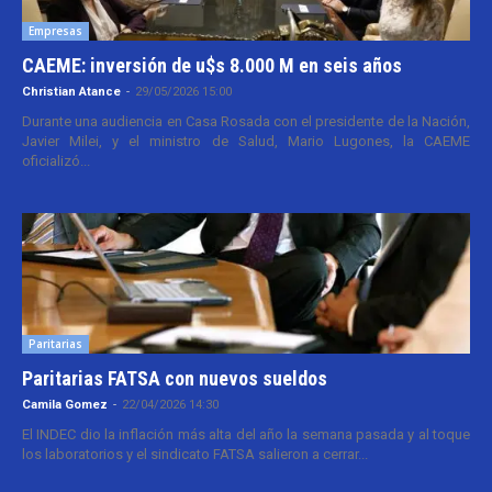
Empresas
CAEME: inversión de u$s 8.000 M en seis años
Christian Atance
-
29/05/2026 15:00
Durante una audiencia en Casa Rosada con el presidente de la Nación,
Javier Milei, y el ministro de Salud, Mario Lugones, la CAEME
oficializó...
Paritarias
Paritarias FATSA con nuevos sueldos
Camila Gomez
-
22/04/2026 14:30
El INDEC dio la inflación más alta del año la semana pasada y al toque
los laboratorios y el sindicato FATSA salieron a cerrar...