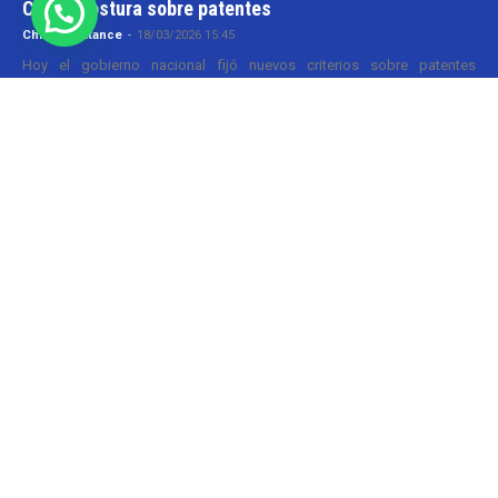
CILFA: postura sobre patentes
Christian Atance
-
18/03/2026 15:45
Hoy el gobierno nacional fijó nuevos criterios sobre patentes
farmacéuticas y ya surgen las críticas y posturas. La que se definió
prontamente fue la...
SOBRE NOSOTROS
Pharmabiz es un diario especializado en el quehacer
de la industria farmacéutica y cosmética. Investiga y
analiza noticias desde la Ciudad de Buenos Aires para