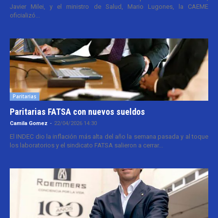
Javier Milei, y el ministro de Salud, Mario Lugones, la CAEME
oficializó...
Paritarias
Paritarias FATSA con nuevos sueldos
Camila Gomez
-
22/04/2026 14:30
El INDEC dio la inflación más alta del año la semana pasada y al toque
los laboratorios y el sindicato FATSA salieron a cerrar...