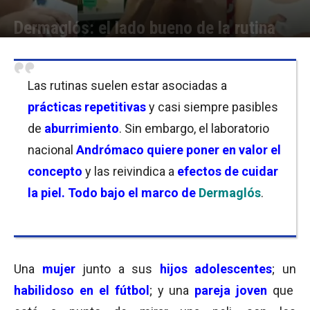
Dermaglós: el lado bueno de la rutina
Por
Carolina Bordó
-
21/05/2021 09:30
Las rutinas suelen estar asociadas a
prácticas repetitivas
y casi siempre pasibles
de
aburrimiento
. Sin embargo, el laboratorio
nacional
Andrómaco quiere poner en valor el
concepto
y las reivindica a
efectos de cuidar
la piel. Todo bajo el marco de
Dermaglós
.
Una
mujer
junto a sus
hijos adolescentes
; un
habilidoso en el fútbol
; y una
pareja joven
que