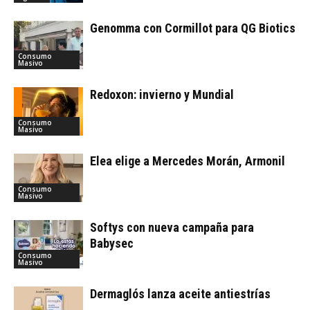
Genomma con Cormillot para QG Biotics
Consumo
Masivo
Redoxon: invierno y Mundial
Consumo
Masivo
Elea elige a Mercedes Morán, Armonil
Consumo
Masivo
Softys con nueva campaña para
Babysec
Consumo
Masivo
Dermaglós lanza aceite antiestrías