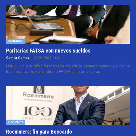
Paritarias
Paritarias FATSA con nuevos sueldos
Camila Gomez
-
22/04/2026 14:30
El INDEC dio la inflación más alta del año la semana pasada y al toque
los laboratorios y el sindicato FATSA salieron a cerrar...
Ejecutivos
Roemmers: fin para Boccardo