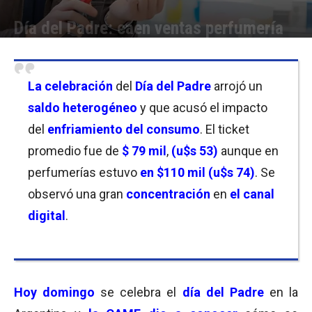
Día del Padre: caen ventas perfumería
Por
Facundo Rivera
-
21/06/2026 15:00
La celebración
del
Día del Padre
arrojó un
saldo heterogéneo
y que acusó el impacto
del
enfriamiento del consumo
. El ticket
promedio fue de
$ 79 mil
,
(u$s 53)
aunque en
perfumerías estuvo
en $110 mil (u$s 74)
. Se
observó una gran
concentración
en
el canal
digital
.
Hoy domingo
se celebra el
día del Padre
en la