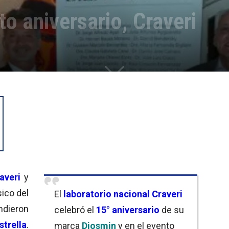
o aniversario, Craveri
averi
y
ico del
El
laboratorio nacional Craveri
indieron
celebró el
15° aniversario
de su
trella
.
marca
Diosmin
y en el evento