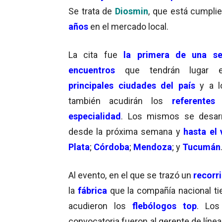
Se trata de
Diosmin
, que está cumpl
años
en el mercado local.
La cita fue
la primera de una se
encuentros
que tendrán lugar 
principales ciudades del país
y a l
también acudirán los
referentes
especialidad
. Los mismos se desarr
desde la próxima semana y
hasta el
Plata
;
Córdoba
;
Mendoza
; y
Tucumán
Al evento, en el que se trazó un
recorr
la
fábrica
que la compañía nacional ti
acudieron los
flebólogos top
. Los
convocatoria fueron al gerente de líne