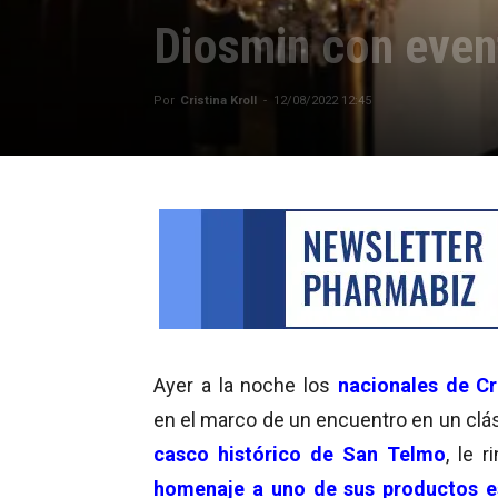
Diosmin con event
Por
Cristina Kroll
-
12/08/2022 12:45
Ayer a la noche los
nacionales de Cr
en el marco de un encuentro en un clás
casco histórico de San Telmo
, le r
homenaje a uno de sus productos es