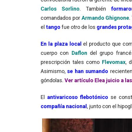
Carlos Sorlino
. También
formar
comandados por
Armando Ghignone
.
el
tango
fue otro de los
grandes prota
En la plaza local
el producto que co
cuerpo con
Daflon
del grupo franc
prescripción tales como
Flevomax
, 
Asimismo,
se han sumando
reciente
góndolas.
Ver artículo Elea juicio a l
El
antivaricoso flebotónico
se cons
compañía nacional
, junto con el hipo