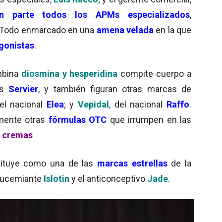
on parte todos los APMs especializados
,
 Todo enmarcado en una
amena velada
en la que
gonistas
.
mbina
diosmina y hesperidina
compite cuerpo a
és
Servier
, y también figuran otras marcas de
del nacional
Elea
; y
Vepidal
, del nacional
Raffo
.
mente otras
fórmulas OTC
que irrumpen en las
as cremas
tituye como una de las
marcas estrellas
de la
glucemiante
Islotin
y el anticonceptivo
Jade
.