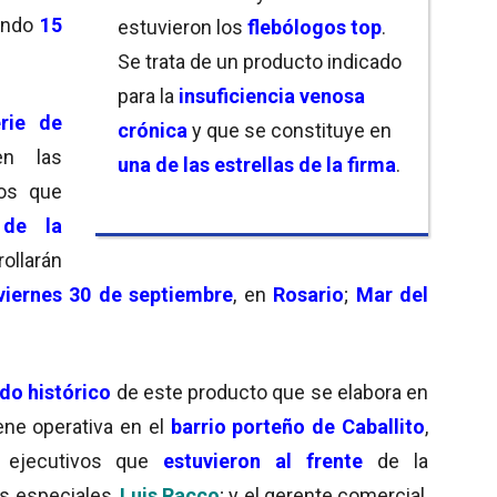
iendo
15
estuvieron los
flebólogos top
.
Se trata de un producto indicado
para la
insuficiencia venosa
rie de
crónica
y que se constituye en
en las
una de las estrellas de la firma
.
os que
 de la
ollarán
 viernes 30 de septiembre
, en
Rosario
;
Mar del
.
ido histórico
de este producto que se elabora en
ene operativa en el
barrio porteño de Caballito
,
 ejecutivos que
estuvieron al frente
de la
as especiales,
Luis Racco
; y el gerente comercial,