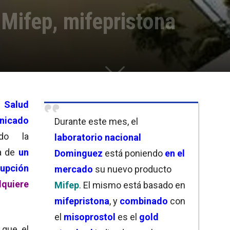
Mifep, mifepristona
e Salud
nicado
Durante este mes, el
do la
laboratorio nacional
ta de
un
Dominguez
está poniendo
en el
rupción
mercado
su nuevo producto
dquiere
Mifep
. El mismo está basado en
mifepristona
, y
combinado
con
el
misoprostol
es el
gold
que el