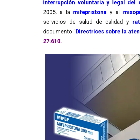
interrupción voluntaria y legal del
2005, a la
mifepristona
y al
misop
servicios de salud de calidad y
ra
documento “
Directrices sobre la ate
27.610.