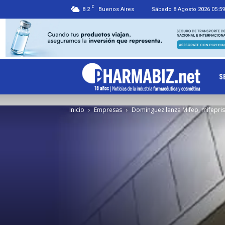
C
8.2
Buenos Aires
Sábado 8 Agosto 2026 05:59
Ph
S
Inicio
Empresas
Dominguez lanza Mifep, mifepri