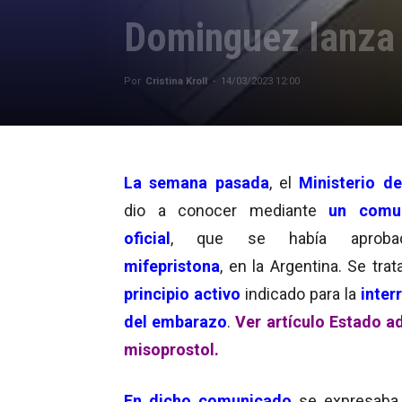
Dominguez lanza 
Por
Cristina Kroll
-
14/03/2023 12:00
La semana pasada
, el
Ministerio d
dio a conocer mediante
un comu
oficial
, que se había aproba
mifepristona
, en la Argentina. Se tra
principio activo
indicado para la
inter
del embarazo
.
Ver artículo Estado a
misoprostol.
En dicho comunicado
se expresaba 