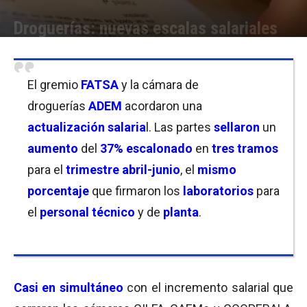
Droguerías: nuevas escalas salariales
Por
Christian Atance
-
21/04/2023 17:30
El gremio
FATSA
y la cámara de
droguerías
ADEM
acordaron una
actualización salaria
l. Las partes
sellaron
un
aumento
del
37
% escalonado
en
tres tramos
para el
trimestre abril-junio
, el
mismo
porcentaje
que firmaron los
laboratorios
para
el
personal técnico
y de
planta
.
Casi en simultáneo
con el incremento salarial que