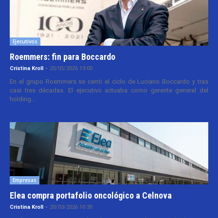
Ejecutivos
Roemmers: fin para Boccardo
Cristina Kroll
-
20/05/2026 13:00
En el grupo Roemmers se cerró el ciclo de Luciano Boccardo y tras
casi tres décadas. El ejecutivo actuaba como gerente general del
holding...
Empresas
Elea compra portafolio oncológico a Celnova
Cristina Kroll
-
20/03/2026 10:30