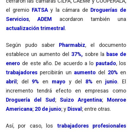
cerraron las cámaras CILFA, CAEMe y COOPERALA,
el gremio
FATSA
y la cámara de
Droguerías de
Servicios
,
ADEM
acordaron también una
actualización trimestral
.
Según pudo saber
Pharmabiz
, el documento
establece un aumento del
37%,
sobre la
base de
enero
de este año. De acuerdo a lo
pautado
, los
trabajadores
percibirán un
aumento
del
20%
en
abril
; del
9%
en
mayo
y del
8%
en
junio
. El
incremento tendrá efecto en empresas como
Droguería del Sud
;
Suizo Argentina
;
Monroe
Americana
;
20 de junio
; y
Disval
; entre otras.
Así, por caso, los
trabajadores profesionales