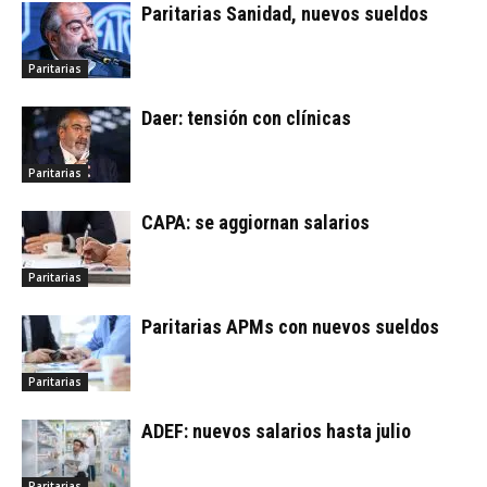
Paritarias Sanidad, nuevos sueldos
Paritarias
Daer: tensión con clínicas
Paritarias
CAPA: se aggiornan salarios
Paritarias
Paritarias APMs con nuevos sueldos
Paritarias
ADEF: nuevos salarios hasta julio
Paritarias