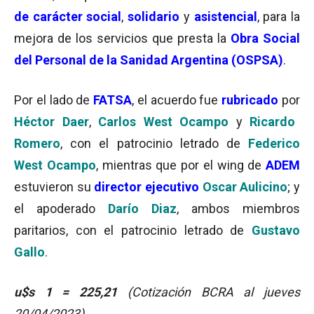
de carácter social
,
solidario
y
asistencia
l
, para la
mejora de los servicios que presta la
Obra Social
del Personal de la Sanidad Argentina (OSPSA)
.
Por el lado de
FATSA
, el acuerdo fue
rubricado
por
Héctor Daer
,
Carlos West Ocampo
y
Ricardo
Romero
, con el patrocinio letrado de
F
ederico
West Ocampo
, mientras que por el wing de
ADEM
estuvieron su
director ejecutivo
Oscar Aulicino
; y
el apoderado
Darío Diaz
, ambos miembros
paritarios, con el patrocinio letrado de
Gustavo
Gallo
.
u$s 1 =
225,21
(Cotización BCRA al jueves
20/04/2023)