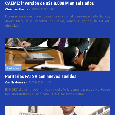
CAEME: inversión de u$s 8.000 M en seis años
Christian Atance
-
29/05/2026 15:00
Durante una audiencia en Casa Rosada con el presidente de la Nación,
Javier Milei, y el ministro de Salud, Mario Lugones, la CAEME
oficializó...
Paritarias
Paritarias FATSA con nuevos sueldos
Camila Gomez
-
22/04/2026 14:30
El INDEC dio la inflación más alta del año la semana pasada y al toque
los laboratorios y el sindicato FATSA salieron a cerrar...