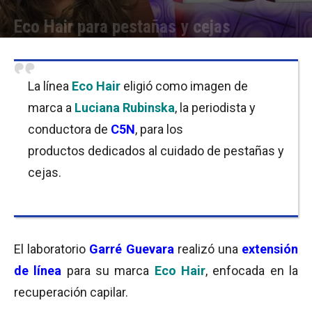
Eco Hair para pestañas y cejas
Por
Equipo de Redacción
-
21/12/2017 08:30
La línea
Eco Hair
eligió como imagen de
marca a
Luciana Rubinska
, la periodista y
conductora de
C5N
, para los
productos dedicados al cuidado de pestañas y
cejas.
El laboratorio
Garré Guevara
realizó una
extensión
de línea
para su marca
Eco Hair
, enfocada en la
recuperación capilar.