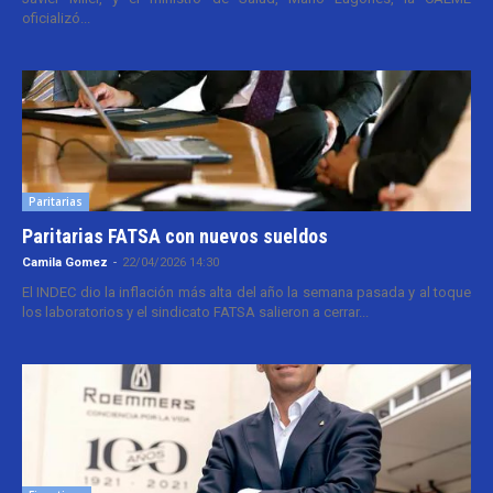
oficializó...
Paritarias
Paritarias FATSA con nuevos sueldos
Camila Gomez
-
22/04/2026 14:30
El INDEC dio la inflación más alta del año la semana pasada y al toque
los laboratorios y el sindicato FATSA salieron a cerrar...