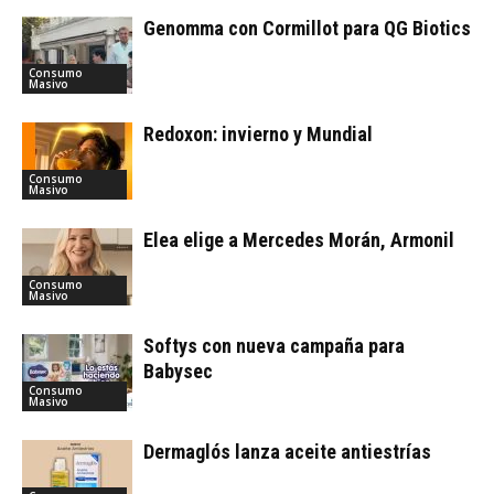
Genomma con Cormillot para QG Biotics
Consumo
Masivo
Redoxon: invierno y Mundial
Consumo
Masivo
Elea elige a Mercedes Morán, Armonil
Consumo
Masivo
Softys con nueva campaña para
Babysec
Consumo
Masivo
Dermaglós lanza aceite antiestrías