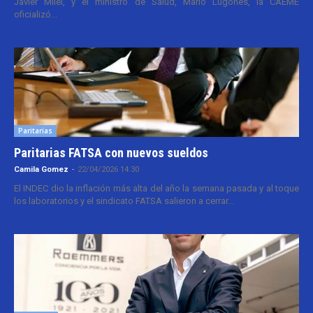
Javier Milei, y el ministro de Salud, Mario Lugones, la CAEME
oficializó...
Paritarias
Paritarias FATSA con nuevos sueldos
Camila Gomez
-
22/04/2026 14:30
El INDEC dio la inflación más alta del año la semana pasada y al toque
los laboratorios y el sindicato FATSA salieron a cerrar...