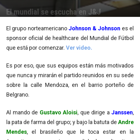
El mundial se escucha en J&J
Por
Equipo de Redacción
-
12/06/2014 13:03
El grupo norteamericano
Johnson & Johnson
es el
sponsor oficial de healthcare del Mundial de Fútbol
que está por comenzar.
Ver video.
Es por eso, que sus equipos están más motivados
que nunca y mirarán el partido reunidos en su sede
sobre la calle Mendoza, en el barrio porteño de
Belgrano.
Al mando de
Gustavo Aloisi
, que dirige a
Janssen
,
la pata de farma del grupo; y bajo la batuta de
Andre
Mendes
, el brasileño que le toca estar en la