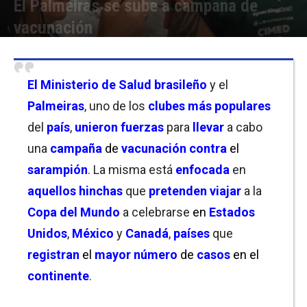
El Palmeiras se sube a campaña de
vacunación
Por
Christian Atance
-
01/06/2026 12:30
El Ministerio de Salud brasileño
y el
Palmeiras
, uno de los
clubes más populares
del
país
,
unieron fuerzas
para
llevar
a cabo
una
campaña
de
vacunación contra
el
sarampión
. La misma está
enfocada
en
aquellos hinchas
que
pretenden viajar
a la
Copa del Mundo
a celebrarse
en
Estados
Unidos
,
México
y
Canadá
,
países
que
registran
el
mayor número
de
casos
en el
continente
.