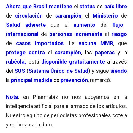
Ahora que
Brasil mantiene
el
status
de
país libre
de
circulación
de
sarampión
, el
Ministerio
de
Salud advierte
que el
aumento
del
flujo
internacional
de
personas
incrementa
el
riesgo
de
casos importados
. La
vacuna MMR
, que
protege contra
el
sarampión
, las
paperas
y
la
rubéola,
está
d
isp
onible gratuitamente
a través
del
SUS
(
Sistema Único de Salud
) y sigue
siendo
la
principal medida
de
prevención
, remarcó.
Nota
: en Pharmabiz no nos apoyamos en la
inteligencia artificial para el armado de los artículos.
Nuestro equipo de periodistas profesionales coteja
y redacta cada dato.