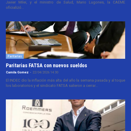
Javier Milei, y el ministro de Salud, Mario Lugones, la CAEME
oficializó...
Paritarias
Paritarias FATSA con nuevos sueldos
Camila Gomez
-
22/04/2026 14:30
El INDEC dio la inflación más alta del año la semana pasada y al toque
los laboratorios y el sindicato FATSA salieron a cerrar...