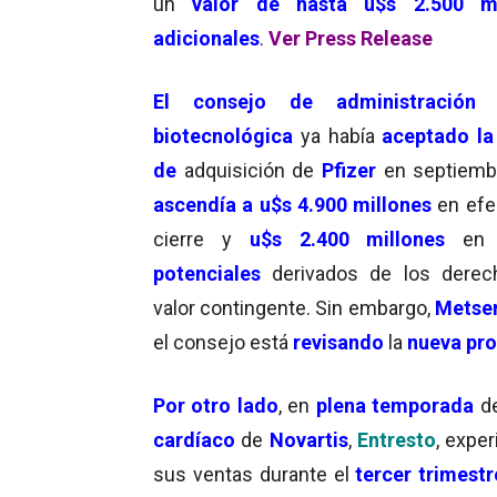
un
valor de hasta u$s 2.500 mi
adicionales
.
Ver Press Release
El consejo de administración
d
biotecnológica
ya había
aceptado la
de
adquisición de
Pfizer
en septiemb
ascendía a u$s 4.900 millones
en efe
cierre y
u$s 2.400 millones
e
potenciales
derivados de los derec
valor contingente. Sin embargo,
Metser
el consejo está
revisando
la
nueva pr
Por otro lado
, en
plena temporada
d
cardíaco
de
Novartis
,
Entresto
, expe
sus ventas durante el
tercer trimestr