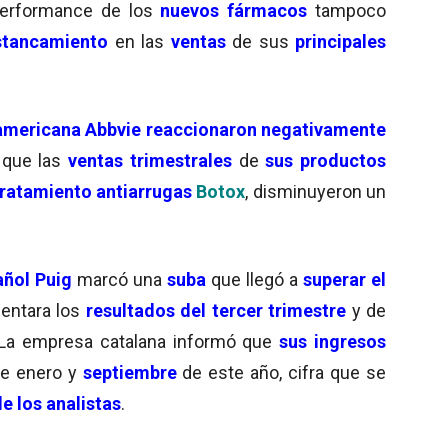
performance de los
nuevos fármacos
tampoco
stancamiento
en las
ventas
de sus
principales
americana Abbvie reaccionaron negativamente
que las
ventas trimestrales
de
sus productos
tratamiento antiarrugas
Botox
, disminuyeron un
ñol Puig
marcó una
suba
que llegó a
superar el
entara los
resultados del tercer trimestre
y de
La empresa catalana informó que
sus ingresos
re enero y
septiembre
de este año, cifra que se
e los analistas
.