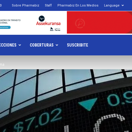
0
Sobre Pharmabiz
Staff
Pharmabiz En Los Medios
Language
armabiz.NET
ECCIONES
COBERTURAS
SUSCRIBITE
rma