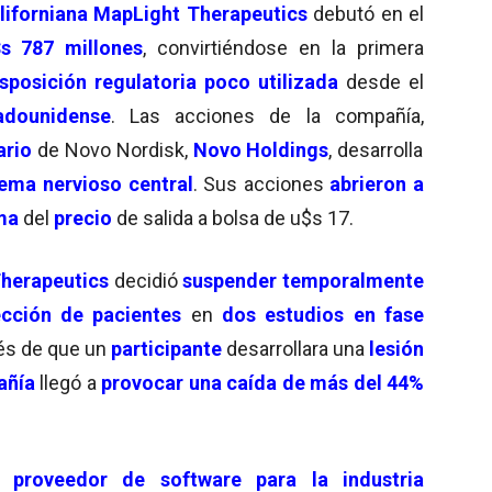
liforniana MapLight Therapeutics
debutó en el
$s 787 millones
, convirtiéndose en la primera
isposición regulatoria poco utilizada
desde el
adounidense
. Las acciones de la compañía,
ario
de Novo Nordisk,
Novo Holdings
, desarrolla
tema nervioso cent
r
a
l
. Sus acciones
abrieron a
ima
del
precio
de salida a bolsa de u$s 17.
Therapeutics
decidió
suspender temporalmente
cción de pacientes
en
dos estudios en fase
s de que un
participante
desarrollara una
lesión
añía
llegó a
provocar una caída de más del 44%
n
proveedor de software para la industria