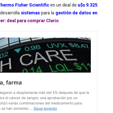
hermo Fisher Scientific
en un deal de
u$s 9.325
a
desarrolla
sistemas
para la
gestión de datos en
er: deal para comprar Clario