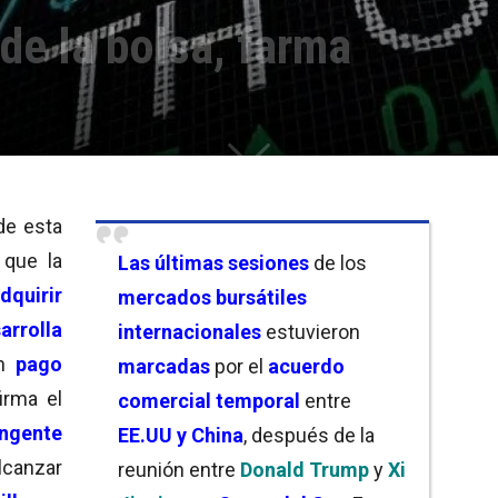
de la bolsa, farma
e esta
que la
Las
últimas sesiones
de los
dquirir
mercados bursátiles
arrolla
internacionales
estuvieron
un
pago
marcadas
por el
acuerdo
irma el
comercial temporal
entre
ingente
EE.UU y China
, después de la
alcanzar
reunión entre
Donald Trump
y
Xi