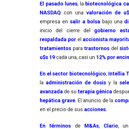
El pasado lunes
, la
biotecnológica ca
NASDAQ
con una
valoración de u
empresa en
salir a bolsa
bajo una
d
inicio del cierre del
gobierno est
respaldada por
el
accionista mayorit
tratamientos
para
trastornos
del
sis
u$s 19
cada una, casi un
12% por enc
En el sector biotecnológico
,
Intellia 
la
administración de dosis
y la
sele
avanzada
de su
terapia génica
despué
hepática grave
. El anuncio de la
comp
en el precio de sus
acciones
.
En términos
de
M&As
,
Clario
, u