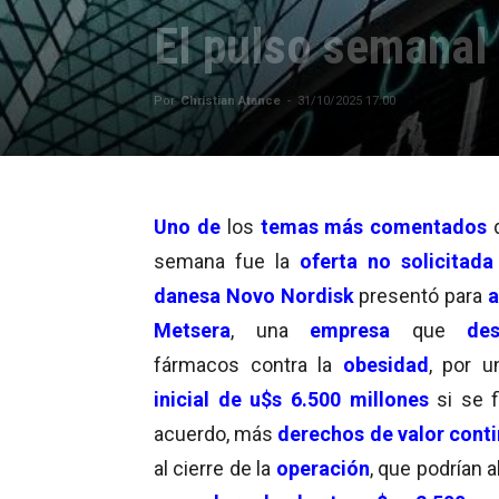
El pulso semanal 
Por
Christian Atance
-
31/10/2025 17:00
Uno de
los
temas más comentados
d
semana fue la
oferta no solicitada
danesa Novo Nordisk
presentó para
a
Metsera
, una
empresa
que
des
fármacos contra la
obesidad
, por 
inicial de u$s 6.500 millones
si se f
acuerdo, más
derechos de valor cont
al cierre de la
operación
, que podrían 