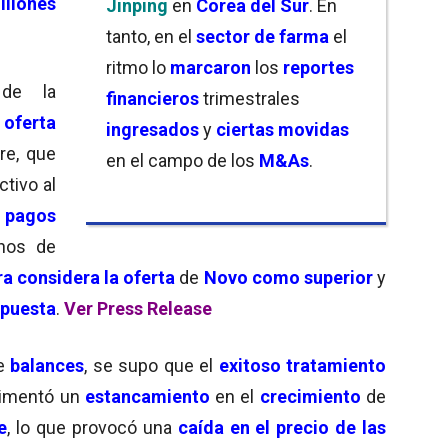
llones
Jinping
en
Corea del Sur
. En
tanto, en el
sector de farma
el
ritmo lo
marcaron
los
reportes
e la
financieros
trimestrales
 oferta
ingresados
y
ciertas movidas
re, que
en el campo de los
M&As
.
ctivo al
n
pagos
hos de
a considera la oferta
de
Novo como superior
y
opuesta
.
Ver Press Release
e
balances
, se supo que el
exitoso tratamiento
rimentó un
estancamiento
en el
crecimiento
de
e
, lo que provocó una
caída en el precio de las