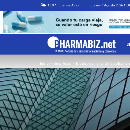
C
13.9
Buenos Aires
Jueves 6 Agosto 2026 10:0
Ph
S
Inicio
Empresas
El pulso semanal de la bolsa, fa