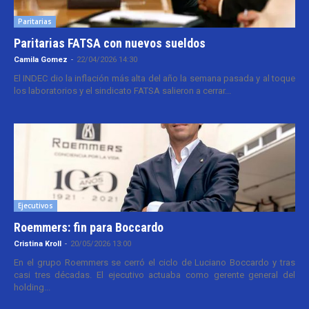
Paritarias
Paritarias FATSA con nuevos sueldos
Camila Gomez
-
22/04/2026 14:30
El INDEC dio la inflación más alta del año la semana pasada y al toque
los laboratorios y el sindicato FATSA salieron a cerrar...
Ejecutivos
Roemmers: fin para Boccardo
Cristina Kroll
-
20/05/2026 13:00
En el grupo Roemmers se cerró el ciclo de Luciano Boccardo y tras
casi tres décadas. El ejecutivo actuaba como gerente general del
holding...