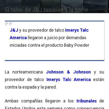
El talco de J&J también a la corte
Por
Equipo de Redacción
-
13/04/2016 12:20
J&J
y su proveedor de talco
Imerys Talc
America
llegaron a juicio por demandas
iniciadas contra el producto Baby Powder
La norteamericana
Johnson & Johnson
y su
proveedor de talco
Imerys Talc America
están
contra la espada y la pared.
Ambas compañías llegaron a los
tribunales
de
Estados Unidos esta semana como consecuencia