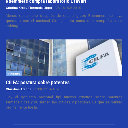
Roemmers compra laboratorio Craveri
Cristina Kroll / Florencia Lippo
-
05/05/2026 20:00
Menos de un año después de que el grupo Roemmers se haya
quedado con el nacional Sidus, ahora suma otra compañía a su
holding....
Informes
CILFA: postura sobre patentes
Christian Atance
-
18/03/2026 15:45
Hoy el gobierno nacional fijó nuevos criterios sobre patentes
farmacéuticas y ya surgen las críticas y posturas. La que se definió
prontamente fue la...