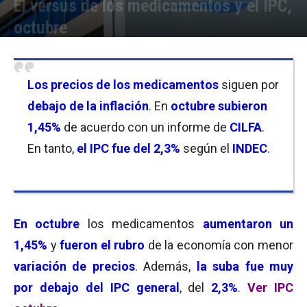
El versus de los medicamentos y el IPC,
octubre
Por
Florencia Lippo
-
13/11/2025 19:15
Los precios de los medicamentos
siguen por
debajo de la inflación
. En
octubre subieron
1,45%
de acuerdo con un informe de
CILFA
.
En tanto,
el IPC fue del 2,3%
según el
INDEC
.
En octubre
los medicamentos
aumentaron un
1,45%
y
fueron el rubro
de la economía con menor
variación de precios
. Además,
la suba fue muy
por debajo del IPC general
, del
2,3%
.
Ver IPC