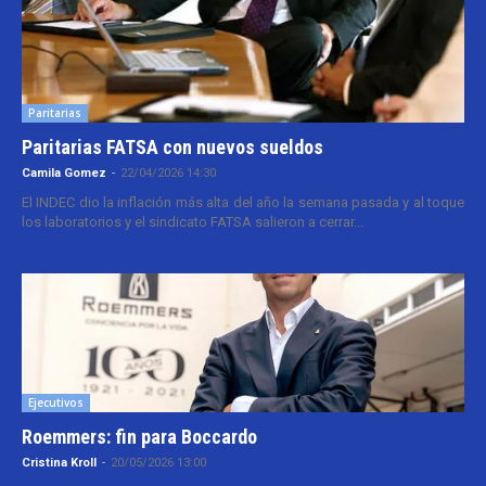
Paritarias
Paritarias FATSA con nuevos sueldos
Camila Gomez
-
22/04/2026 14:30
El INDEC dio la inflación más alta del año la semana pasada y al toque
los laboratorios y el sindicato FATSA salieron a cerrar...
Ejecutivos
Roemmers: fin para Boccardo
Cristina Kroll
-
20/05/2026 13:00